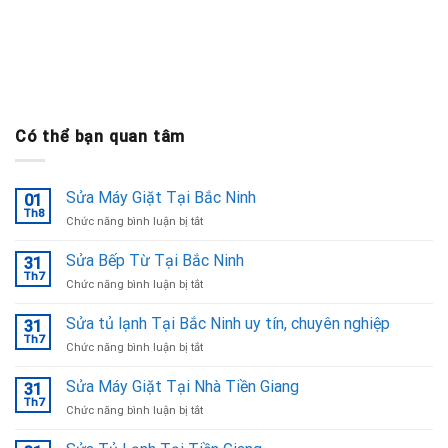
Có thể bạn quan tâm
Sửa Máy Giặt Tại Bắc Ninh
01
Th8
ở
Chức năng bình luận bị tắt
Sửa
Máy
Sửa Bếp Từ Tại Bắc Ninh
31
Giặt
Th7
ở
Chức năng bình luận bị tắt
Tại
Sửa
Bắc
Bếp
Sửa tủ lạnh Tại Bắc Ninh uy tín, chuyên nghiệp
Ninh
31
Từ
Th7
ở
Chức năng bình luận bị tắt
Tại
Sửa
Bắc
tủ
Sửa Máy Giặt Tại Nhà Tiền Giang
Ninh
31
lạnh
Th7
ở
Chức năng bình luận bị tắt
Tại
Sửa
Bắc
Máy