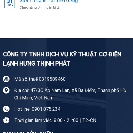
Sửa Tủ Lạnh Tại Tiền Giang
Ninh
31
Giặt
Th7
uy
ở
Chức năng bình luận bị tắt
Tại
tín,
Sửa
Nhà
chuyên
Tủ
Tiền
nghiệp
Lạnh
Giang
Tại
Tiền
Giang
CÔNG TY TNHH DỊCH VỤ KỸ THUẬT CƠ ĐIỆN
LẠNH HƯNG THỊNH PHÁT
Mã số thuế 0319589460
Địa chỉ: 47/3C Ấp Nam Lân, Xã Bà Điểm, Thành phố Hồ
Chí Minh, Việt Nam
Hotline: 0901.075.234
Thời gian làm việc: 8:00 - 21:00 | T2-CN