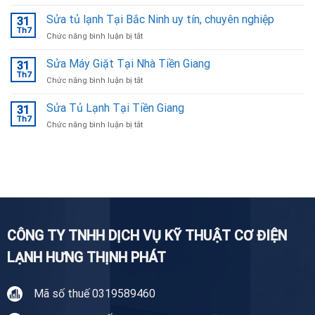
Sửa
Bắc
Bếp
Sửa tủ lạnh Tại Bắc Ninh uy tín, chuyên nghiệp
Ninh
31
Từ
Th7
ở
Chức năng bình luận bị tắt
Tại
Sửa
Bắc
tủ
Sửa Máy Giặt Tại Nhà Tiền Giang
Ninh
31
lạnh
Th7
ở
Chức năng bình luận bị tắt
Tại
Sửa
Bắc
Máy
Sửa Tủ Lạnh Tại Tiền Giang
Ninh
31
Giặt
Th7
uy
ở
Chức năng bình luận bị tắt
Tại
tín,
Sửa
Nhà
chuyên
Tủ
Tiền
nghiệp
Lạnh
Giang
Tại
Tiền
Giang
CÔNG TY TNHH DỊCH VỤ KỸ THUẬT CƠ ĐIỆN
LẠNH HƯNG THỊNH PHÁT
Mã số thuế 0319589460