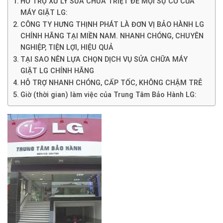
HỖ TRỢ XỬ LÝ SỬA CHỮA TRIỆT ĐỂ MỌI SỰ CỐ CỦA
MÁY GIẶT LG:
CÔNG TY HƯNG THỊNH PHÁT LÀ ĐƠN VỊ BẢO HÀNH LG
CHÍNH HÃNG TẠI MIỀN NAM. NHANH CHÓNG, CHUYÊN
NGHIỆP, TIỆN LỢI, HIỆU QUẢ
TẠI SAO NÊN LỰA CHỌN DỊCH VỤ SỬA CHỮA MÁY
GIẶT LG CHÍNH HÃNG
HỖ TRỢ NHANH CHÓNG, CẤP TỐC, KHÔNG CHẬM TRỄ
Giờ (thời gian) làm việc của Trung Tâm Bảo Hành LG: