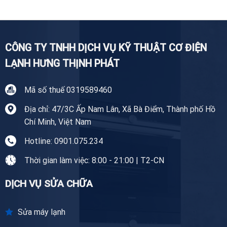
Tại
Tiền
Giang
CÔNG TY TNHH DỊCH VỤ KỸ THUẬT CƠ ĐIỆN
LẠNH HƯNG THỊNH PHÁT
Mã số thuế 0319589460
Địa chỉ: 47/3C Ấp Nam Lân, Xã Bà Điểm, Thành phố Hồ
Chí Minh, Việt Nam
Hotline: 0901.075.234
Thời gian làm việc: 8:00 - 21:00 | T2-CN
DỊCH VỤ SỬA CHỮA
Sửa máy lạnh