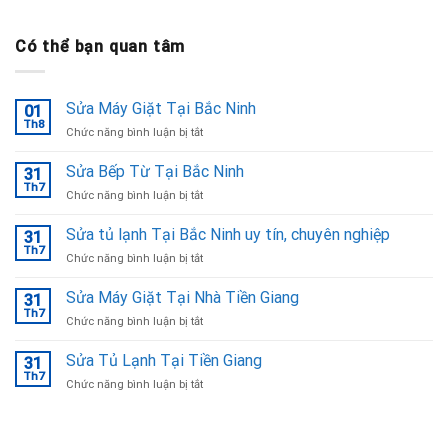
Có thể bạn quan tâm
Sửa Máy Giặt Tại Bắc Ninh
01
Th8
ở
Chức năng bình luận bị tắt
Sửa
Máy
Sửa Bếp Từ Tại Bắc Ninh
31
Giặt
Th7
ở
Chức năng bình luận bị tắt
Tại
Sửa
Bắc
Bếp
Sửa tủ lạnh Tại Bắc Ninh uy tín, chuyên nghiệp
Ninh
31
Từ
Th7
ở
Chức năng bình luận bị tắt
Tại
Sửa
Bắc
tủ
Sửa Máy Giặt Tại Nhà Tiền Giang
Ninh
31
lạnh
Th7
ở
Chức năng bình luận bị tắt
Tại
Sửa
Bắc
Máy
Sửa Tủ Lạnh Tại Tiền Giang
Ninh
31
Giặt
Th7
uy
ở
Chức năng bình luận bị tắt
Tại
tín,
Sửa
Nhà
chuyên
Tủ
Tiền
nghiệp
Lạnh
Giang