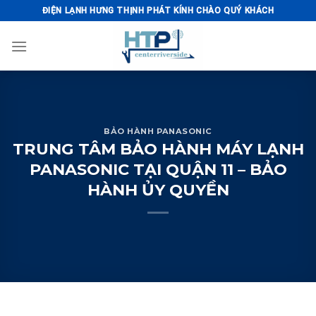
Skip
ĐIỆN LẠNH HƯNG THỊNH PHÁT KÍNH CHÀO QUÝ KHÁCH
to
content
BẢO HÀNH PANASONIC
TRUNG TÂM BẢO HÀNH MÁY LẠNH
PANASONIC TẠI QUẬN 11 – BẢO
HÀNH ỦY QUYỀN