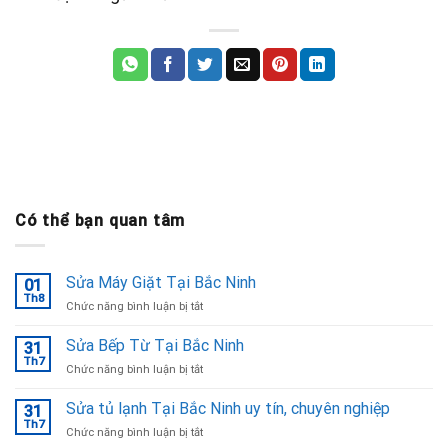
Có thể bạn quan tâm
Sửa Máy Giặt Tại Bắc Ninh
01
Th8
ở
Chức năng bình luận bị tắt
Sửa
Máy
Sửa Bếp Từ Tại Bắc Ninh
31
Giặt
Th7
ở
Chức năng bình luận bị tắt
Tại
Sửa
Bắc
Bếp
Sửa tủ lạnh Tại Bắc Ninh uy tín, chuyên nghiệp
Ninh
31
Từ
Th7
ở
Chức năng bình luận bị tắt
Tại