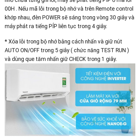
nhớ chưa từng ghi lỗi, máy sẽ phát tiếng PÍP ở mã lỗi
00H . Nếu mã lỗi trong bộ nhớ và trên Remote control
khớp nhau, đèn POWER sẽ sáng trong vòng 30 giây và
máy phát ra tiếng PÍP liên tục trong 4 giây.
* Xóa lỗi trong bộ nhớ bằng cách nhấn và giữ nút
AUTO ON/OFF trong 5 giây ( chức năng TEST RUN )
và dùng que tăm nhấn giữ CHECK trong 1 giây.