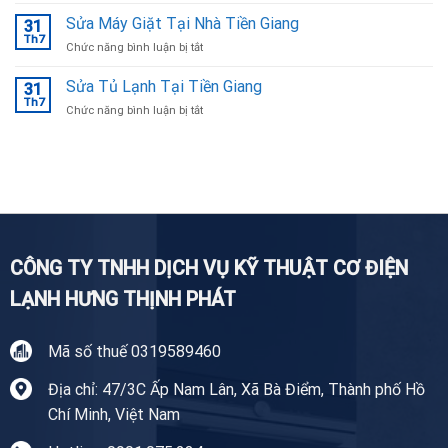
Sửa
Bắc
tủ
Sửa Máy Giặt Tại Nhà Tiền Giang
Ninh
31
lạnh
Th7
ở
Chức năng bình luận bị tắt
Tại
Sửa
Bắc
Máy
Sửa Tủ Lạnh Tại Tiền Giang
Ninh
31
Giặt
Th7
uy
ở
Chức năng bình luận bị tắt
Tại
tín,
Sửa
Nhà
chuyên
Tủ
Tiền
nghiệp
Lạnh
Giang
Tại
Tiền
Giang
CÔNG TY TNHH DỊCH VỤ KỸ THUẬT CƠ ĐIỆN
LẠNH HƯNG THỊNH PHÁT
Mã số thuế 0319589460
Địa chỉ: 47/3C Ấp Nam Lân, Xã Bà Điểm, Thành phố Hồ
Chí Minh, Việt Nam