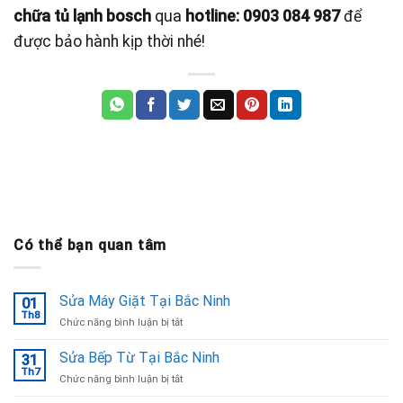
chữa tủ lạnh bosch
qua
hotline: 0903 084 987
để
được bảo hành kịp thời nhé!
Có thể bạn quan tâm
Sửa Máy Giặt Tại Bắc Ninh
01
Th8
ở
Chức năng bình luận bị tắt
Sửa
Máy
Sửa Bếp Từ Tại Bắc Ninh
31
Giặt
Th7
ở
Chức năng bình luận bị tắt
Tại
Sửa
Bắc