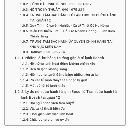
TỔNG ĐÀI CSKH BOSCH: 0903 084 987
HỖ TRỢ KỸ THUẬT: 0901 075 234
TRUNG TÂM BẢO HÀNH TỦ LẠNH BOSCH CHÍNH HÃNG
TẠI QUẬN 12
Quy Trình Chuyên Nghiệp- Xử Lý Triệt Để Hư Hỏng
Miễn Phí Kiểm Tra – Hỗ Trợ Nhanh Chóng – Linh Kiện
Chính Hãng
TRUNG TÂM BẢO HÀNH ỦY QUYỀN CHÍNH HÃNG TẠI
KHU VỰC MIỀN NAM
Hotline: 0901 075 234
1. Những lỗi hư hỏng thường gặp ở tủ lạnh Bosch
Hệ thống lạnh hoạt động không chính xác
Đèn tủ lạnh không sáng
Hiện tượng tuyết đóng băng nhiều trên tủ lạnh
Rờ vào tủ lạnh thấy tê tê hoặc bị giựt
Một số lỗi tủ lạnh khác
2. Lý do nên bảo hành tủ lạnh Bosch ở Trạm bảo hành tủ
lạnh Bosch tại quận 12
Đội ngũ nhân viên tâm huyết
Vật tư kỹ thuật hiện đại
Thời gian làm việc linh hoạt
Chất lượng dịch vụ uy tín