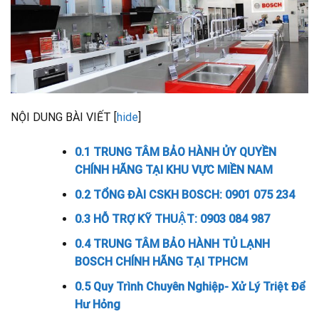
NỘI DUNG BÀI VIẾT
[
hide
]
0.1
TRUNG TÂM BẢO HÀNH ỦY QUYỀN
CHÍNH HÃNG TẠI KHU VỰC MIỀN NAM
0.2
TỔNG ĐÀI CSKH BOSCH: 0901 075 234
0.3
HỖ TRỢ KỸ THUẬT: 0903 084 987
0.4
TRUNG TÂM BẢO HÀNH TỦ LẠNH
BOSCH CHÍNH HÃNG TẠI TPHCM
0.5
Quy Trình Chuyên Nghiệp- Xử Lý Triệt Để
Hư Hỏng