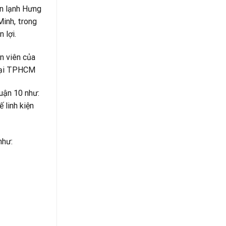
ện lạnh Hưng
Minh, trong
 lợi.
n viên của
 tại TPHCM
uận 10 như:
 linh kiện
như: