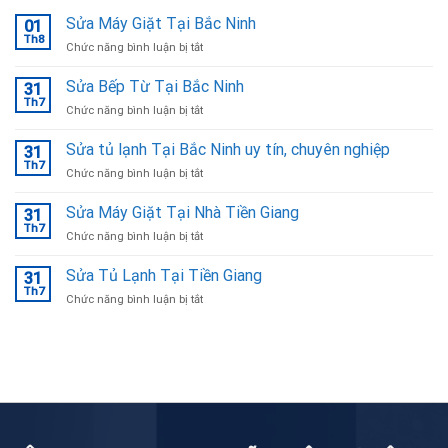
Sửa Máy Giặt Tại Bắc Ninh
01
Th8
ở
Chức năng bình luận bị tắt
Sửa
Máy
Sửa Bếp Từ Tại Bắc Ninh
31
Giặt
Th7
ở
Chức năng bình luận bị tắt
Tại
Sửa
Bắc
Bếp
Sửa tủ lạnh Tại Bắc Ninh uy tín, chuyên nghiệp
Ninh
31
Từ
Th7
ở
Chức năng bình luận bị tắt
Tại
Sửa
Bắc
tủ
Sửa Máy Giặt Tại Nhà Tiền Giang
Ninh
31
lạnh
Th7
ở
Chức năng bình luận bị tắt
Tại
Sửa
Bắc
Máy
Sửa Tủ Lạnh Tại Tiền Giang
Ninh
31
Giặt
Th7
uy
ở
Chức năng bình luận bị tắt
Tại
tín,
Sửa
Nhà
chuyên
Tủ
Tiền
nghiệp
Lạnh
Giang
Tại
Tiền
Giang