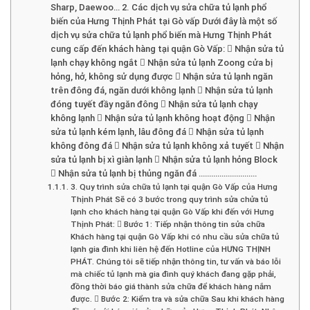
Sharp, Daewoo… 2. Các dịch vụ sửa chữa tủ lạnh phổ
biến của Hưng Thịnh Phát tại Gò vấp Dưới đây là một số
dịch vụ sửa chữa tủ lạnh phổ biến mà Hưng Thịnh Phát
cung cấp đến khách hàng tại quận Gò Vấp:  Nhận sửa tủ
lạnh chạy không ngắt  Nhận sửa tủ lạnh Zoong cửa bị
hỏng, hở, không sử dụng được  Nhận sửa tủ lạnh ngăn
trên đông đá, ngăn dưới không lạnh  Nhận sửa tủ lạnh
đóng tuyết đầy ngăn đông  Nhận sửa tủ lạnh chạy
không lạnh  Nhận sửa tủ lạnh không hoạt động  Nhận
sửa tủ lạnh kém lạnh, lâu đông đá  Nhận sửa tủ lạnh
không đông đá  Nhận sửa tủ lạnh không xả tuyết  Nhận
sửa tủ lạnh bị xì giàn lạnh  Nhận sửa tủ lạnh hỏng Block
 Nhận sửa tủ lạnh bị thủng ngăn đá ……………………….
3. Quy trình sửa chữa tủ lạnh tại quận Gò Vấp của Hưng
Thịnh Phát Sẽ có 3 bước trong quy trình sửa chửa tủ
lạnh cho khách hàng tại quận Gò Vấp khi đến với Hưng
Thịnh Phát:  Bước 1: Tiếp nhận thông tin sửa chữa
Khách hàng tại quận Gò Vấp khi có nhu cầu sửa chữa tủ
lạnh gia đình khi liên hệ đến Hotline của HƯNG THỊNH
PHÁT. Chúng tôi sẽ tiếp nhận thông tin, tư vấn và báo lỗi
mà chiếc tủ lạnh mà gia đình quý khách đang gặp phải,
đồng thời báo giá thành sửa chữa để khách hàng nắm
được.  Bước 2: Kiểm tra và sửa chữa Sau khi khách hàng