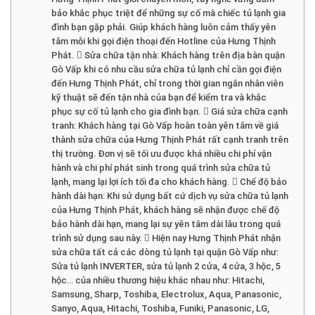
bảo khắc phục triệt để những sự cố mà chiếc tủ lạnh gia
đình bạn gặp phải. Giúp khách hàng luôn cảm thấy yên
tâm mỗi khi gọi điện thoại đến Hotline của Hưng Thịnh
Phát.  Sửa chữa tận nhà: Khách hàng trên địa bàn quận
Gò Vấp khi có nhu cầu sửa chữa tủ lạnh chỉ cần gọi điện
đến Hưng Thịnh Phát, chỉ trong thời gian ngắn nhân viên
kỹ thuật sẽ đến tận nhà của bạn để kiểm tra và khắc
phục sự cố tủ lạnh cho gia đình bạn.  Giá sửa chữa cạnh
tranh: Khách hàng tại Gò Vấp hoàn toàn yên tâm về giá
thành sửa chữa của Hưng Thịnh Phát rất cạnh tranh trên
thị trường. Đơn vị sẽ tối ưu được khá nhiều chi phí vận
hành và chi phí phát sinh trong quá trình sửa chữa tủ
lạnh, mang lại lợi ích tối đa cho khách hàng.  Chế độ bảo
hành dài hạn: Khi sử dụng bất cứ dịch vụ sửa chữa tủ lạnh
của Hưng Thịnh Phát, khách hàng sẽ nhận được chế độ
bảo hành dài hạn, mang lại sự yên tâm dài lâu trong quá
trình sử dụng sau này.  Hiện nay Hưng Thịnh Phát nhận
sửa chữa tất cả các dòng tủ lạnh tại quận Gò Vấp như:
Sửa tủ lạnh INVERTER, sửa tủ lạnh 2 cửa, 4 cửa, 3 hộc, 5
hộc… của nhiều thương hiệu khác nhau như: Hitachi,
Samsung, Sharp, Toshiba, Electrolux, Aqua, Panasonic,
Sanyo, Aqua, Hitachi, Toshiba, Funiki, Panasonic, LG,