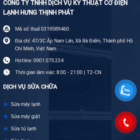
CÔNG TY TNHH DỊCH VỤ KỸ THUẬT CƠ ĐIỆN
LẠNH HƯNG THỊNH PHÁT
Mã số thuế 0319589460
Địa chỉ: 47/3C Ấp Nam Lân, Xã Bà Điểm, Thành phố Hồ
Chí Minh, Việt Nam
Hotline: 0901.075.234
Thời gian làm việc: 8:00 - 21:00 | T2-CN
DỊCH VỤ SỬA CHỮA
Sửa máy lạnh
Sửa máy giặt
Sửa tủ lạnh