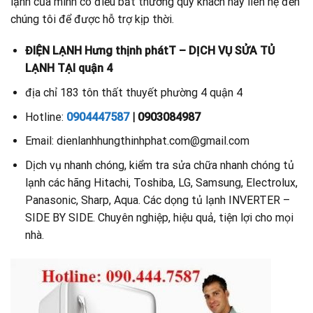
lạnh của mình có điều bất thường quý khách hãy liên hệ đến
chúng tôi để được hỗ trợ kịp thời.
ĐIỆN LẠNH Hưng thịnh phátT – DỊCH VỤ SỬA TỦ
LẠNH TẠI quận 4
địa chỉ 183 tôn thất thuyết phường 4 quận 4
Hotline:
0904447587
| 0903084987
Email: dienlanhhungthinhphat.com@gmail.com
Dịch vụ nhanh chóng, kiểm tra sửa chữa nhanh chóng tủ
lạnh các hãng Hitachi, Toshiba, LG, Samsung, Electrolux,
Panasonic, Sharp, Aqua. Các dọng tủ lạnh INVERTER –
SIDE BY SIDE. Chuyên nghiệp, hiệu quả, tiện lợi cho mọi
nhà.