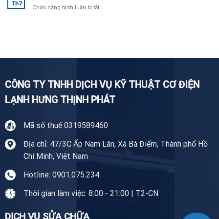
Giặt
Th7
uy
ở
Chức năng bình luận bị tắt
Tại
tín,
Sửa
Nhà
chuyên
Tủ
Tiền
nghiệp
Lạnh
Giang
Tại
Tiền
Giang
CÔNG TY TNHH DỊCH VỤ KỸ THUẬT CƠ ĐIỆN
LẠNH HƯNG THỊNH PHÁT
Mã số thuế 0319589460
Địa chỉ: 47/3C Ấp Nam Lân, Xã Bà Điểm, Thành phố Hồ
Chí Minh, Việt Nam
Hotline: 0901.075.234
Thời gian làm việc: 8:00 - 21:00 | T2-CN
DỊCH VỤ SỬA CHỮA