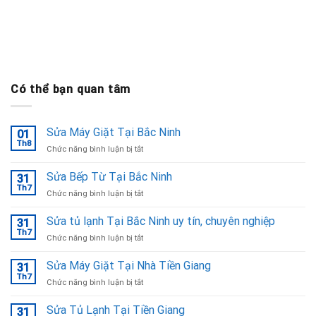
Có thể bạn quan tâm
Sửa Máy Giặt Tại Bắc Ninh
01
Th8
ở
Chức năng bình luận bị tắt
Sửa
Máy
Sửa Bếp Từ Tại Bắc Ninh
31
Giặt
Th7
ở
Chức năng bình luận bị tắt
Tại
Sửa
Bắc
Bếp
Sửa tủ lạnh Tại Bắc Ninh uy tín, chuyên nghiệp
Ninh
31
Từ
Th7
ở
Chức năng bình luận bị tắt
Tại
Sửa
Bắc
tủ
Sửa Máy Giặt Tại Nhà Tiền Giang
Ninh
31
lạnh
Th7
ở
Chức năng bình luận bị tắt
Tại
Sửa
Bắc
Máy
Sửa Tủ Lạnh Tại Tiền Giang
Ninh
31