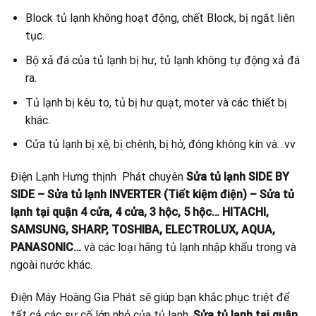
Block tủ lạnh không hoạt động, chết Block, bị ngắt liên
tục.
Bộ xả đá của tủ lạnh bị hư, tủ lạnh không tự động xả đá
ra.
Tủ lạnh bị kêu to, tủ bị hư quạt, moter và các thiết bị
khác.
Cửa tủ lạnh bị xệ, bị chênh, bị hở, đóng không kín và…vv
Điện Lạnh Hưng thịnh Phát chuyên
Sửa tủ lạnh SIDE BY
SIDE – Sửa tủ lạnh INVERTER (Tiết kiệm điện) – Sửa tủ
lạnh tại quận 4 cửa, 4 cửa, 3 hộc, 5 hộc… HITACHI,
SAMSUNG, SHARP, TOSHIBA, ELECTROLUX, AQUA,
PANASONIC…
và các loại hãng tủ lạnh nhập khẩu trong và
ngoài nước khác.
Điện Máy Hoàng Gia Phát sẽ giúp bạn khắc phục triệt để
tất cả các sự cố lớn nhỏ của tủ lạnh.
Sửa tủ lạnh tại quận