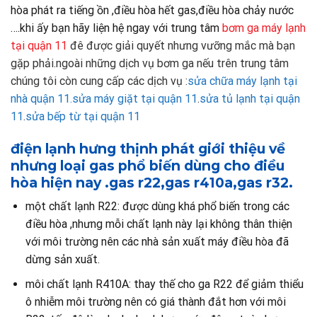
hòa phát ra tiếng ồn ,điều hòa hết gas,điều hòa chảy nước
….khi ấy bạn hãy liện hệ ngay với trung tâm
bơm ga máy lạnh
tại quận 11
đê được giải quyết nhưng vưỡng mắc mà bạn
gặp phải.ngoài những dịch vụ bơm ga nếu trên trung tâm
chúng tôi còn cung cấp các dịch vụ :
sửa chữa máy lạnh tại
nhà quận 11
.sửa máy giặt tại quận 11
.
sửa tủ lạnh tại quận
11
.
sửa bếp từ tại quận 11
điện lạnh hưng thịnh phát giới thiệu về
nhưng loại gas phổ biến dùng cho điều
hòa hiện nay .gas r22,gas r410a,gas r32.
một chất lạnh R22: được dùng khá phổ biến trong các
điều hòa ,nhưng mỗi chất lạnh này lại không thân thiện
với môi trường nên các nhà sản xuất máy điều hòa đã
dừng sản xuất.
môi chất lạnh R410A: thay thế cho ga R22 để giảm thiểu
ô nhiễm môi trường nên có giá thành đắt hơn với môi