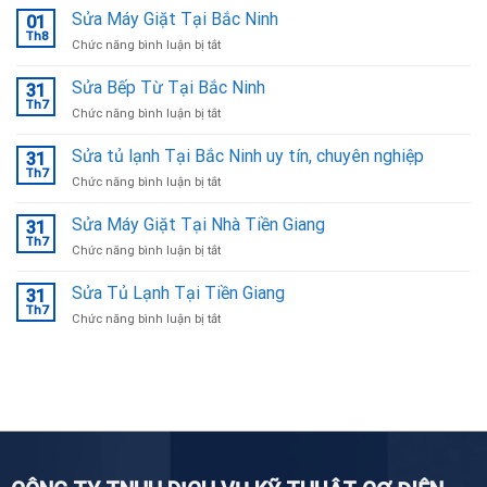
Sửa Máy Giặt Tại Bắc Ninh
01
Th8
ở
Chức năng bình luận bị tắt
Sửa
Máy
Sửa Bếp Từ Tại Bắc Ninh
31
Giặt
Th7
ở
Chức năng bình luận bị tắt
Tại
Sửa
Bắc
Bếp
Sửa tủ lạnh Tại Bắc Ninh uy tín, chuyên nghiệp
Ninh
31
Từ
Th7
ở
Chức năng bình luận bị tắt
Tại
Sửa
Bắc
tủ
Sửa Máy Giặt Tại Nhà Tiền Giang
Ninh
31
lạnh
Th7
ở
Chức năng bình luận bị tắt
Tại
Sửa
Bắc
Máy
Sửa Tủ Lạnh Tại Tiền Giang
Ninh
31
Giặt
Th7
uy
ở
Chức năng bình luận bị tắt
Tại
tín,
Sửa
Nhà
chuyên
Tủ
Tiền
nghiệp
Lạnh
Giang
Tại
Tiền
Giang