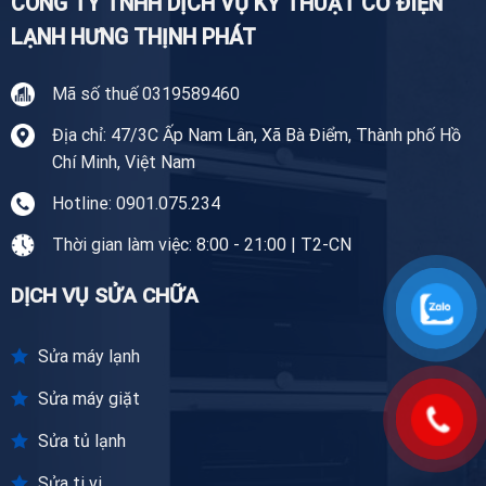
CÔNG TY TNHH DỊCH VỤ KỸ THUẬT CƠ ĐIỆN
LẠNH HƯNG THỊNH PHÁT
Mã số thuế 0319589460
Địa chỉ: 47/3C Ấp Nam Lân, Xã Bà Điểm, Thành phố Hồ
Chí Minh, Việt Nam
Hotline: 0901.075.234
Thời gian làm việc: 8:00 - 21:00 | T2-CN
DỊCH VỤ SỬA CHỮA
Sửa máy lạnh
Sửa máy giặt
Sửa tủ lạnh
Sửa ti vi