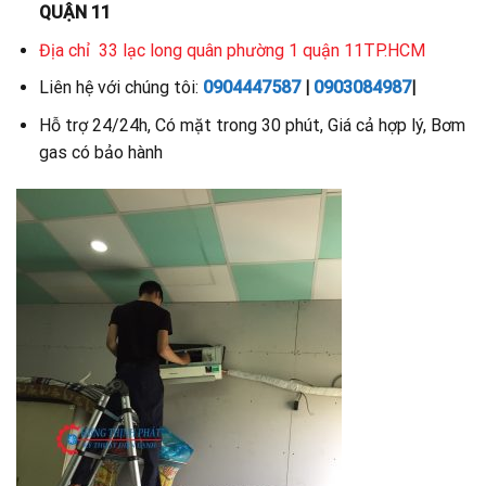
QUẬN 11
Địa chỉ
33 lạc long quân phường 1 quận 11TP.HCM
Liên hệ với chúng tôi:
0904447587
|
0903084987
|
Hỗ trợ 24/24h, Có mặt trong 30 phút, Giá cả hợp lý, Bơm
gas có bảo hành