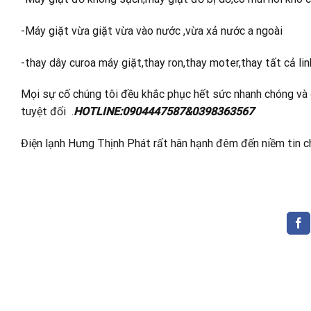
-Máy giặt vừa giặt vừa vào nước ,vừa xả nước a ngoài
-thay dây curoa máy giặt,thay ron,thay moter,thay tất cả lin
Mọi sự cố chúng tôi đều khắc phục hết sức nhanh chóng và
tuyệt đối .
HOTLINE:0904447587&0398363567
Điện lạnh Hưng Thịnh Phát rất hân hạnh đêm đến niềm tin c