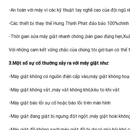
-An toàn với máy vì các kỹ thuật tay nghề cao của đội ngũ n
-Các thiết bị thay thế Hưng Thịnh Phát đảo bảo 100%chính
-Thời gian sửa máy giặt nhanh chóng ,bàn giao đúng hẹn,Xu
Với những cam kết vững chắc của chúng tôi giờ bạn có thể tr
3.Một số sự cố thường xảy ra với máy giặt như:
-Máy giặt không có nguồn điện cấp vào,máy giặt không ho
-Máy giặt không vắt ,máy vắt không khô,kêu to khi vắt
-Máy giặt báo lỗi sự cố hoặc báo lỗi trên màn hình
-Máy giặt đang giặt bị ngưng đột ngột ,máy giặt hoài khôn
-Máy giặt đồ không sạch,máy giặt đồ bị dơ,có mùi hôi khó c