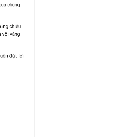
Tủ
Tiền
cua chúng
Lạnh
Giang
Tại
Tiền
Giang
hững chiêu
á vội vàng
uôn đặt lợi