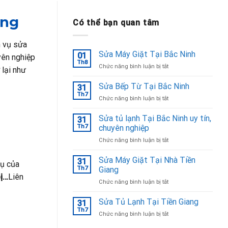
ợng
Có thể bạn quan tâm
h vụ sửa
Sửa Máy Giặt Tại Bắc Ninh
01
yên nghiệp
Th8
ở
Chức năng bình luận bị tắt
lại như
Sửa
Máy
Sửa Bếp Từ Tại Bắc Ninh
31
Giặt
Th7
ở
Chức năng bình luận bị tắt
Tại
Sửa
Bắc
Bếp
Sửa tủ lạnh Tại Bắc Ninh uy tín,
Ninh
31
Từ
Th7
chuyên nghiệp
Tại
ở
Chức năng bình luận bị tắt
Bắc
Sửa
Ninh
tủ
Sửa Máy Giặt Tại Nhà Tiền
31
vụ của
lạnh
Th7
Giang
Tại
bị…
Liên
ở
Chức năng bình luận bị tắt
Bắc
Sửa
Ninh
Máy
Sửa Tủ Lạnh Tại Tiền Giang
uy
31
Giặt
tín,
Th7
ở
Chức năng bình luận bị tắt
Tại
chuyên
Sửa
Nhà
nghiệp