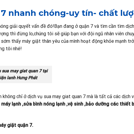
7 nhanh chóng-uy tín- chất lư
óng giải quyết vấn đề đó!Bạn đang ở quận 7 và tìm cần tìm dịc
ợng thì đừng lo,chúng tôi sẽ giúp bạn với đội ngũ nhân viên chu
 sớm thấy máy giặt thân yêu của mình hoạt động khỏe mạnh trở 
ng tôi nhé!
 sua may giat quan 7 tại
iện lanh Hưng Phát
 không chỉ ở dịch vụ sua may giat quan 7 mà là tất cả các dịch 
 máy lạnh ,sửa bình nóng lạnh ,vệ sinh ,bảo dưỡng các thiết 
áy giặt quận 7.