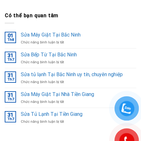
Có thể bạn quan tâm
Sửa Máy Giặt Tại Bắc Ninh
01
Th8
ở
Chức năng bình luận bị tắt
Sửa
Máy
Sửa Bếp Từ Tại Bắc Ninh
31
Giặt
Th7
ở
Chức năng bình luận bị tắt
Tại
Sửa
Bắc
Bếp
Sửa tủ lạnh Tại Bắc Ninh uy tín, chuyên nghiệp
Ninh
31
Từ
Th7
ở
Chức năng bình luận bị tắt
Tại
Sửa
Bắc
tủ
Sửa Máy Giặt Tại Nhà Tiền Giang
Ninh
31
lạnh
Th7
ở
Chức năng bình luận bị tắt
Tại
Sửa
Bắc
Máy
Sửa Tủ Lạnh Tại Tiền Giang
Ninh
31
Giặt
Th7
uy
ở
Chức năng bình luận bị tắt
Tại
tín,
Sửa
Nhà
chuyên
Tủ
Tiền
nghiệp
Lạnh
Giang