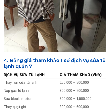
4. Bảng giá tham khảo 1 số dịch vụ sửa tủ
lạnh quận 7
DỊCH VỤ SỬA TỦ LẠNH
GIÁ THAM KHẢO
(VNĐ)
Thay ron cửa tủ lạnh
250,000 – 500,000
Nạp gas tủ lạnh
300,000 – 700,000
Sửa block, motor
800,000 – 1,500,000
Thay quạt gió
300,000 – 600,000