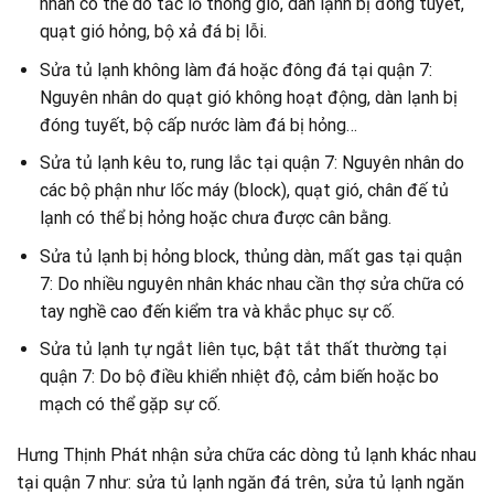
nhân có thể do tắc lỗ thông gió, dàn lạnh bị đóng tuyết,
quạt gió hỏng, bộ xả đá bị lỗi.
Sửa tủ lạnh không làm đá hoặc đông đá tại quận 7:
Nguyên nhân do quạt gió không hoạt động, dàn lạnh bị
đóng tuyết, bộ cấp nước làm đá bị hỏng…
Sửa tủ lạnh kêu to, rung lắc tại quận 7: Nguyên nhân do
các bộ phận như lốc máy (block), quạt gió, chân đế tủ
lạnh có thể bị hỏng hoặc chưa được cân bằng.
Sửa tủ lạnh bị hỏng block, thủng dàn, mất gas tại quận
7: Do nhiều nguyên nhân khác nhau cần thợ sửa chữa có
tay nghề cao đến kiểm tra và khắc phục sự cố.
Sửa tủ lạnh tự ngắt liên tục, bật tắt thất thường tại
quận 7: Do bộ điều khiển nhiệt độ, cảm biến hoặc bo
mạch có thể gặp sự cố.
Hưng Thịnh Phát nhận sửa chữa các dòng tủ lạnh khác nhau
tại quận 7 như: sửa tủ lạnh ngăn đá trên, sửa tủ lạnh ngăn