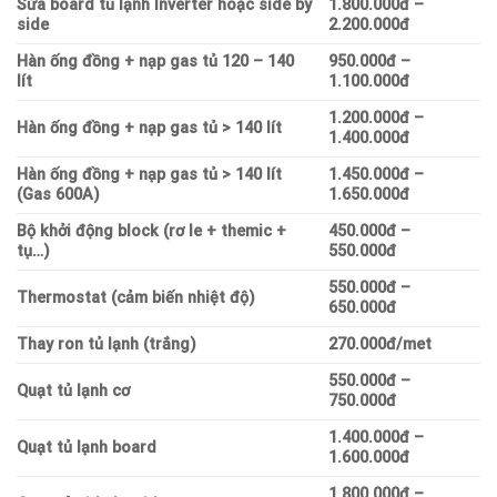
Sửa board tủ lạnh Inverter hoặc side by
1.800.000đ –
side
2.200.000đ
Hàn ống đồng + nạp gas tủ 120 – 140
950.000đ –
lít
1.100.000đ
1.200.000đ –
Hàn ống đồng + nạp gas tủ > 140 lít
1.400.000đ
Hàn ống đồng + nạp gas tủ > 140 lít
1.450.000đ –
(Gas 600A)
1.650.000đ
Bộ khởi động block (rơ le + themic +
450.000đ –
tụ…)
550.000đ
550.000đ –
Thermostat (cảm biến nhiệt độ)
650.000đ
Thay ron tủ lạnh (trắng)
270.000đ/met
550.000đ –
Quạt tủ lạnh cơ
750.000đ
1.400.000đ –
Quạt tủ lạnh board
1.600.000đ
1.800.000đ –