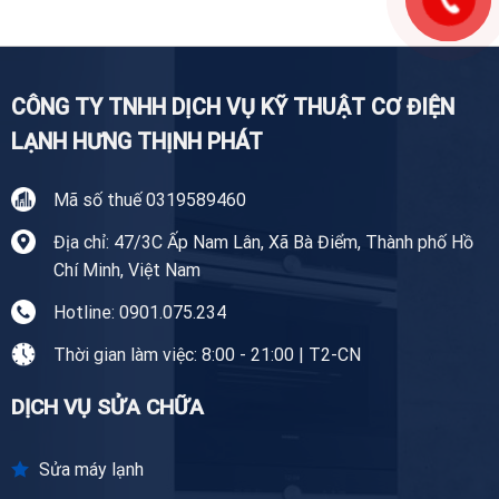
Tại
Tiền
Giang
CÔNG TY TNHH DỊCH VỤ KỸ THUẬT CƠ ĐIỆN
LẠNH HƯNG THỊNH PHÁT
Mã số thuế 0319589460
Địa chỉ: 47/3C Ấp Nam Lân, Xã Bà Điểm, Thành phố Hồ
Chí Minh, Việt Nam
Hotline: 0901.075.234
Thời gian làm việc: 8:00 - 21:00 | T2-CN
DỊCH VỤ SỬA CHỮA
Sửa máy lạnh