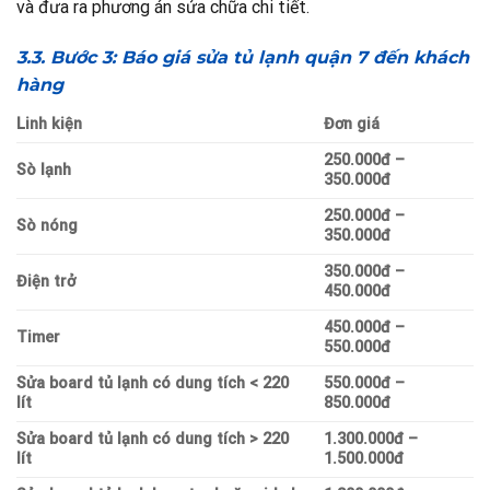
và đưa ra phương án sửa chữa chi tiết.
3.3. Bước 3: Báo giá sửa tủ lạnh quận 7 đến khách
hàng
Linh kiện
Đơn giá
250.000đ –
Sò lạnh
350.000đ
250.000đ –
Sò nóng
350.000đ
350.000đ –
Điện trở
450.000đ
450.000đ –
Timer
550.000đ
Sửa board tủ lạnh có dung tích < 220
550.000đ –
lít
850.000đ
Sửa board tủ lạnh có dung tích > 220
1.300.000đ –
lít
1.500.000đ