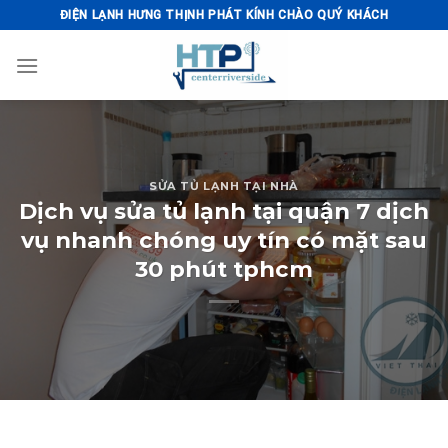
Skip
ĐIỆN LẠNH HƯNG THỊNH PHÁT KÍNH CHÀO QUÝ KHÁCH
to
content
SỬA TỦ LẠNH TẠI NHÀ
Dịch vụ sửa tủ lạnh tại quận 7 dịch
vụ nhanh chóng uy tín có mặt sau
30 phút tphcm