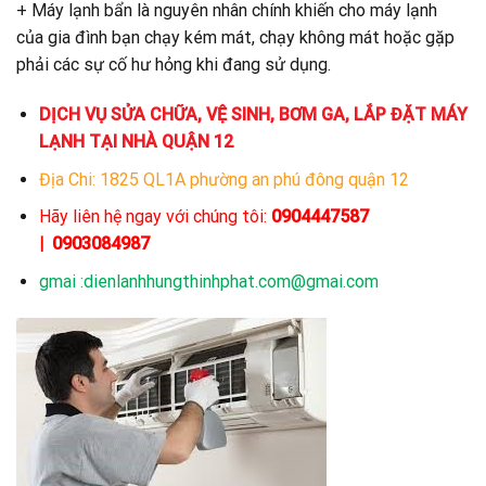
+ Máy lạnh bẩn là nguyên nhân chính khiến cho máy lạnh
của gia đình bạn chạy kém mát, chạy không mát hoặc gặp
phải các sự cố hư hỏng khi đang sử dụng.
DỊCH VỤ SỬA CHỮA, VỆ SINH, BƠM GA, LẮP ĐẶT MÁY
LẠNH TẠI NHÀ QUẬN 12
Địa Chi: 1825 QL1A phường an phú đông quận 12
Hãy liên hệ ngay với chúng tôi:
0904447587
|
0903084987
gmai :dienlanhhungthinhphat.com@gmai.com