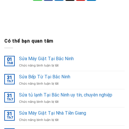
Có thể bạn quan tâm
Sửa Máy Giặt Tại Bắc Ninh
01
Th8
ở
Chức năng bình luận bị tắt
Sửa
Máy
Sửa Bếp Từ Tại Bắc Ninh
31
Giặt
Th7
ở
Chức năng bình luận bị tắt
Tại
Sửa
Bắc
Bếp
Sửa tủ lạnh Tại Bắc Ninh uy tín, chuyên nghiệp
Ninh
31
Từ
Th7
ở
Chức năng bình luận bị tắt
Tại
Sửa
Bắc
tủ
Sửa Máy Giặt Tại Nhà Tiền Giang
Ninh
31
lạnh
Th7
ở
Chức năng bình luận bị tắt
Tại
Sửa
Bắc