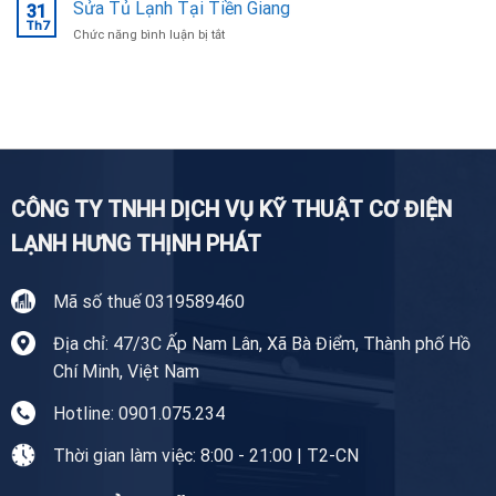
Máy
Sửa Tủ Lạnh Tại Tiền Giang
Ninh
31
Giặt
Th7
uy
ở
Chức năng bình luận bị tắt
Tại
tín,
Sửa
Nhà
chuyên
Tủ
Tiền
nghiệp
Lạnh
Giang
Tại
Tiền
Giang
CÔNG TY TNHH DỊCH VỤ KỸ THUẬT CƠ ĐIỆN
LẠNH HƯNG THỊNH PHÁT
Mã số thuế 0319589460
Địa chỉ: 47/3C Ấp Nam Lân, Xã Bà Điểm, Thành phố Hồ
Chí Minh, Việt Nam
Hotline: 0901.075.234
Thời gian làm việc: 8:00 - 21:00 | T2-CN