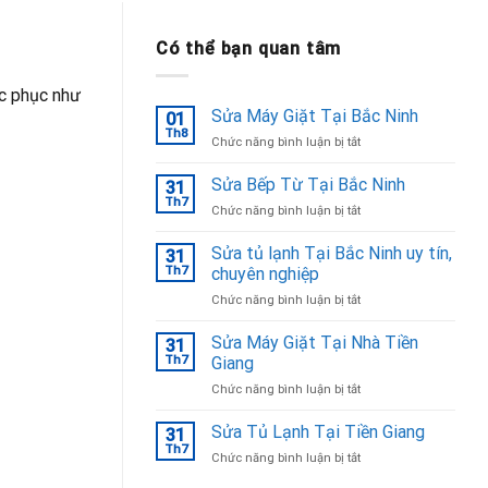
Có thể bạn quan tâm
ắc phục như
Sửa Máy Giặt Tại Bắc Ninh
01
Th8
ở
Chức năng bình luận bị tắt
Sửa
Máy
Sửa Bếp Từ Tại Bắc Ninh
31
Giặt
Th7
ở
Chức năng bình luận bị tắt
Tại
Sửa
Bắc
Bếp
Sửa tủ lạnh Tại Bắc Ninh uy tín,
Ninh
31
Từ
Th7
chuyên nghiệp
Tại
ở
Chức năng bình luận bị tắt
Bắc
Sửa
Ninh
tủ
Sửa Máy Giặt Tại Nhà Tiền
31
lạnh
Th7
Giang
Tại
ở
Chức năng bình luận bị tắt
Bắc
Sửa
Ninh
Máy
Sửa Tủ Lạnh Tại Tiền Giang
uy
31
Giặt
tín,
Th7
ở
Chức năng bình luận bị tắt
Tại
chuyên
Sửa
Nhà
nghiệp