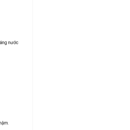
máng nước
chậm.