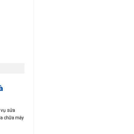
à
 vụ sửa
sửa chữa máy