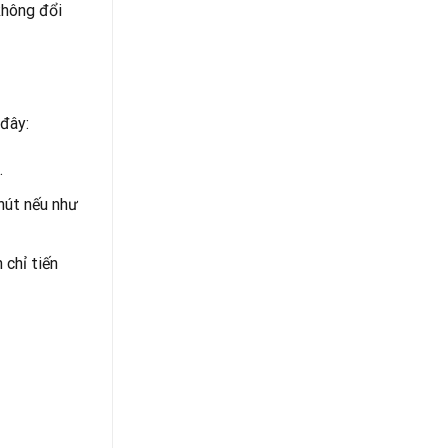
không đổi
đây:
.
hút nếu như
 chỉ tiến