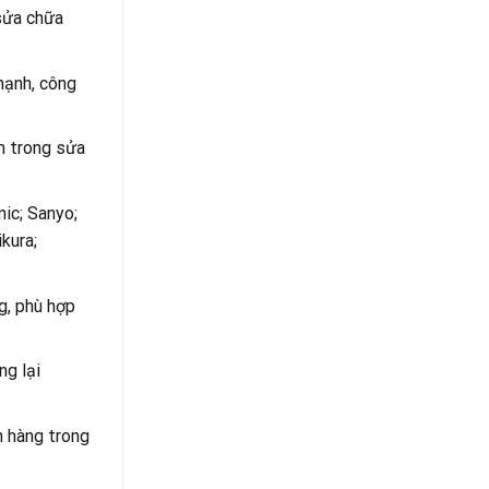
sửa chữa
hạnh, công
m trong sửa
ic; Sanyo;
kura;
g, phù hợp
ng lại
h hàng trong