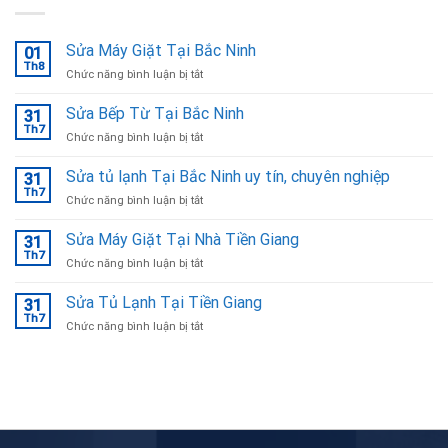
Sửa Máy Giặt Tại Bắc Ninh
01
Th8
ở
Chức năng bình luận bị tắt
Sửa
Máy
Sửa Bếp Từ Tại Bắc Ninh
31
Giặt
Th7
ở
Chức năng bình luận bị tắt
Tại
Sửa
Bắc
Bếp
Sửa tủ lạnh Tại Bắc Ninh uy tín, chuyên nghiệp
Ninh
31
Từ
Th7
ở
Chức năng bình luận bị tắt
Tại
Sửa
Bắc
tủ
Sửa Máy Giặt Tại Nhà Tiền Giang
Ninh
31
lạnh
Th7
ở
Chức năng bình luận bị tắt
Tại
Sửa
Bắc
Máy
Sửa Tủ Lạnh Tại Tiền Giang
Ninh
31
Giặt
Th7
uy
ở
Chức năng bình luận bị tắt
Tại
tín,
Sửa
Nhà
chuyên
Tủ
Tiền
nghiệp
Lạnh
Giang
Tại
Tiền
Giang