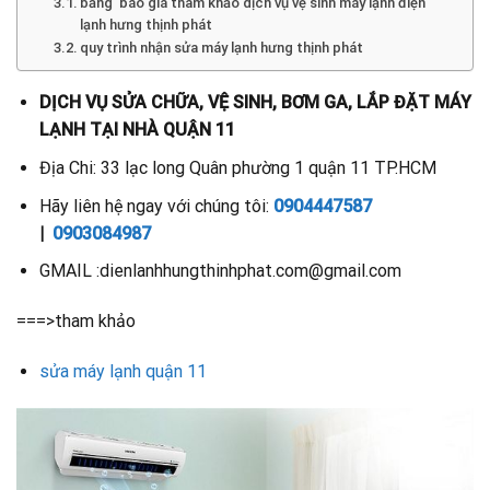
bảng báo giá tham khảo dịch vụ vệ sinh máy lạnh điện
lạnh hưng thịnh phát
quy trình nhận sửa máy lạnh hưng thịnh phát
DỊCH VỤ SỬA CHỮA, VỆ SINH, BƠM GA, LẮP ĐẶT MÁY
LẠNH TẠI NHÀ QUẬN 11
Địa Chi: 33 lạc long Quân phường 1 quận 11 TP.HCM
Hãy liên hệ ngay với chúng tôi:
0904447587
|
0903084987
GMAIL :dienlanhhungthinhphat.com@gmail.com
===>tham khảo
sửa máy lạnh quận 11