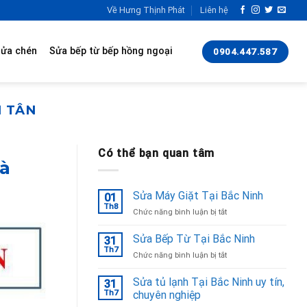
Về Hưng Thịnh Phát
Liên hệ
rửa chén
Sửa bếp từ bếp hồng ngoại
0904.447.587
H TÂN
Có thể bạn quan tâm
hà
Sửa Máy Giặt Tại Bắc Ninh
01
Th8
ở
Chức năng bình luận bị tắt
Sửa
Máy
Sửa Bếp Từ Tại Bắc Ninh
31
Giặt
Th7
ở
Chức năng bình luận bị tắt
Tại
Sửa
Bắc
Bếp
Sửa tủ lạnh Tại Bắc Ninh uy tín,
Ninh
31
Từ
Th7
chuyên nghiệp
Tại