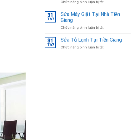
ở
Chức năng bình luận bị tắt
Bắc
Sửa
Ninh
tủ
Sửa Máy Giặt Tại Nhà Tiền
31
lạnh
Th7
Giang
Tại
ở
Chức năng bình luận bị tắt
Bắc
Sửa
Ninh
Máy
Sửa Tủ Lạnh Tại Tiền Giang
uy
31
Giặt
tín,
Th7
ở
Chức năng bình luận bị tắt
Tại
chuyên
Sửa
Nhà
nghiệp
Tủ
Tiền
Lạnh
Giang
Tại
Tiền
Giang