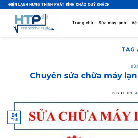
Skip
ĐIỆN LẠNH HƯNG THỊNH PHÁT KÍNH CHÀO QUÝ KHÁCH
to
content
Trang chủ
Sửa máy lạnh
Vệ 
TAG 
SỬ
Chuyên sửa chữa máy lạnh
POSTED ON
04
04
Th5