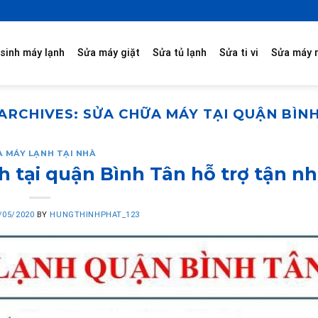
sinh máy lạnh
Sửa máy giặt
Sửa tủ lạnh
Sửa ti vi
Sửa máy 
ARCHIVES:
SỬA CHỮA MÁY TẠI QUẬN BÌN
A MÁY LẠNH TẠI NHÀ
 tại quận Bình Tân hỗ trợ tận n
/05/2020
BY
HUNGTHINHPHAT_123