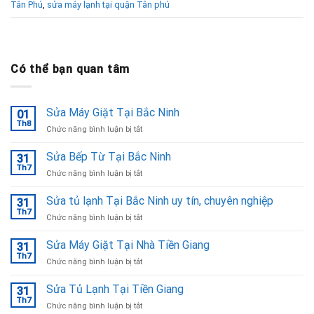
Tân Phú
,
sửa máy lạnh tại quận Tân phú
Có thể bạn quan tâm
Sửa Máy Giặt Tại Bắc Ninh
01
Th8
ở
Chức năng bình luận bị tắt
Sửa
Máy
Sửa Bếp Từ Tại Bắc Ninh
31
Giặt
Th7
ở
Chức năng bình luận bị tắt
Tại
Sửa
Bắc
Bếp
Sửa tủ lạnh Tại Bắc Ninh uy tín, chuyên nghiệp
Ninh
31
Từ
Th7
ở
Chức năng bình luận bị tắt
Tại
Sửa
Bắc
tủ
Sửa Máy Giặt Tại Nhà Tiền Giang
Ninh
31
lạnh
Th7
ở
Chức năng bình luận bị tắt
Tại
Sửa
Bắc
Máy
Sửa Tủ Lạnh Tại Tiền Giang
Ninh
31
Giặt
Th7
uy
ở
Chức năng bình luận bị tắt
Tại
tín,