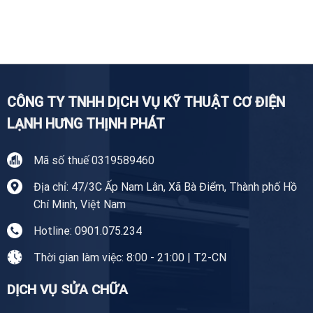
Sửa
Nhà
chuyên
Tủ
Tiền
nghiệp
Lạnh
Giang
Tại
Tiền
Giang
CÔNG TY TNHH DỊCH VỤ KỸ THUẬT CƠ ĐIỆN
LẠNH HƯNG THỊNH PHÁT
Mã số thuế 0319589460
Địa chỉ: 47/3C Ấp Nam Lân, Xã Bà Điểm, Thành phố Hồ
Chí Minh, Việt Nam
Hotline: 0901.075.234
Thời gian làm việc: 8:00 - 21:00 | T2-CN
DỊCH VỤ SỬA CHỮA