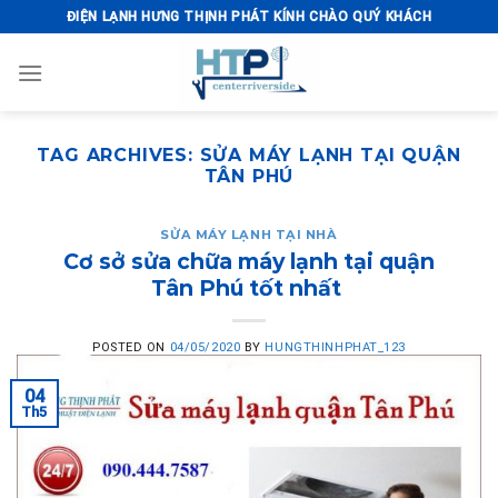
Skip
ĐIỆN LẠNH HƯNG THỊNH PHÁT KÍNH CHÀO QUÝ KHÁCH
to
content
TAG ARCHIVES:
SỬA MÁY LẠNH TẠI QUẬN
TÂN PHÚ
SỬA MÁY LẠNH TẠI NHÀ
Cơ sở sửa chữa máy lạnh tại quận
Tân Phú tốt nhất
POSTED ON
04/05/2020
BY
HUNGTHINHPHAT_123
04
Th5