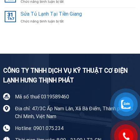
ở
Chức năng bình luận bị tắt
Tại
Sửa
Bắc
Máy
Sửa Tủ Lạnh Tại Tiền Giang
Ninh
31
Giặt
Th7
uy
ở
Chức năng bình luận bị tắt
Tại
tín,
Sửa
Nhà
chuyên
Tủ
Tiền
nghiệp
Lạnh
Giang
Tại
Tiền
Giang
CÔNG TY TNHH DỊCH VỤ KỸ THUẬT CƠ ĐIỆN
LẠNH HƯNG THỊNH PHÁT
Mã số thuế 0319589460
Địa chỉ: 47/3C Ấp Nam Lân, Xã Bà Điểm, Thành phố Hồ
Chí Minh, Việt Nam
Hotline: 0901.075.234