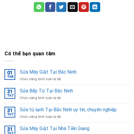
Có thể bạn quan tâm
Sửa Máy Giặt Tại Bắc Ninh
01
Th8
ở
Chức năng bình luận bị tắt
Sửa
Máy
Sửa Bếp Từ Tại Bắc Ninh
31
Giặt
Th7
ở
Chức năng bình luận bị tắt
Tại
Sửa
Bắc
Bếp
Sửa tủ lạnh Tại Bắc Ninh uy tín, chuyên nghiệp
Ninh
31
Từ
Th7
ở
Chức năng bình luận bị tắt
Tại
Sửa
Bắc
tủ
Sửa Máy Giặt Tại Nhà Tiền Giang
Ninh
31
lạnh
Th7