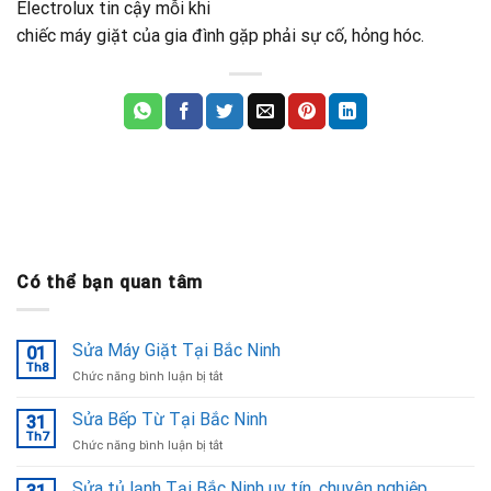
Electrolux tin cậy mỗi khi
chiếc máy giặt của gia đình gặp phải sự cố, hỏng hóc.
Có thể bạn quan tâm
Sửa Máy Giặt Tại Bắc Ninh
01
Th8
ở
Chức năng bình luận bị tắt
Sửa
Máy
Sửa Bếp Từ Tại Bắc Ninh
31
Giặt
Th7
ở
Chức năng bình luận bị tắt
Tại
Sửa
Bắc
Bếp
Sửa tủ lạnh Tại Bắc Ninh uy tín, chuyên nghiệp
Ninh