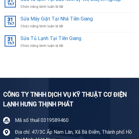
31
Từ
Th7
ở
Chức năng bình luận bị tắt
Tại
Sửa
Bắc
tủ
Sửa Máy Giặt Tại Nhà Tiền Giang
Ninh
31
lạnh
Th7
ở
Chức năng bình luận bị tắt
Tại
Sửa
Bắc
Máy
Sửa Tủ Lạnh Tại Tiền Giang
Ninh
31
Giặt
Th7
uy
ở
Chức năng bình luận bị tắt
Tại
tín,
Sửa
Nhà
chuyên
Tủ
Tiền
nghiệp
Lạnh
Giang
Tại
Tiền
Giang
CÔNG TY TNHH DỊCH VỤ KỸ THUẬT CƠ ĐIỆN
LẠNH HƯNG THỊNH PHÁT
Mã số thuế 0319589460
Địa chỉ: 47/3C Ấp Nam Lân, Xã Bà Điểm, Thành phố Hồ