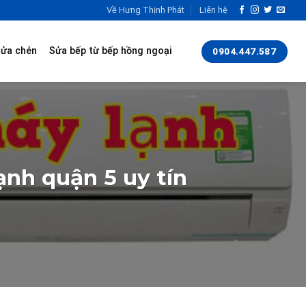
Về Hưng Thịnh Phát
Liên hệ
rửa chén
Sửa bếp từ bếp hồng ngoại
0904.447.587
ạnh quận 5 uy tín