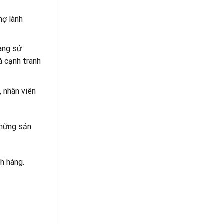
hợ lành
dàng sử
á cạnh tranh
, nhân viên
những sản
h hàng.