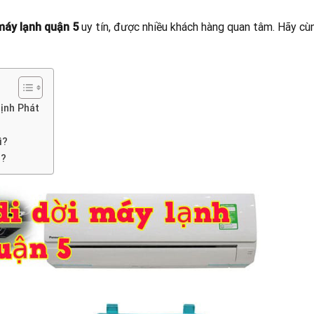
 máy lạnh quận 5
uy tín, được nhiều khách hàng quan tâm. Hãy cù
hịnh Phát
ì?
o?