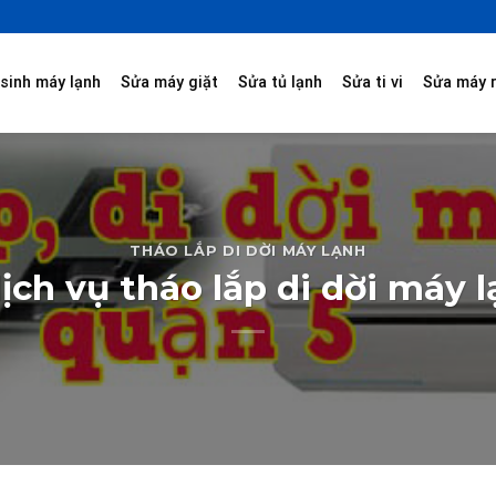
sinh máy lạnh
Sửa máy giặt
Sửa tủ lạnh
Sửa ti vi
Sửa máy 
THÁO LẮP DI DỜI MÁY LẠNH
ịch vụ tháo lắp di dời máy l