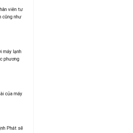
nhân viên tư
nh cũng như
ời máy lạnh
các phương
oài của máy
ịnh Phát sẽ