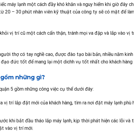
hiếc máy lạnh một cách đầy khó khăn và nguy hiểm khi giờ đây ch
từ 20 – 30 phút nhân viên kỹ thuật của công ty sẽ có mặt để là
ỏi vị trí cũ một cách cẩn thận, tránh mọi va đập và lắp vào vị t
gười thợ có tay nghề cao, được đào tạo bài bản, nhiều năm kin
 đạo đức tốt để mang lại một dichh vụ tốt nhất cho khách hàng 
5 gồm những gì?
 quận 5 gồm những công việc cụ thể dưới đây:
ra vị trí lắp đặt mới của khách hàng, tìm ra nơi đặt máy lạnh phù 
ước khi bắt đầu tháo lắp máy lạnh, kịp thời phát hiện các lỗi và
 vào vị trí mới.