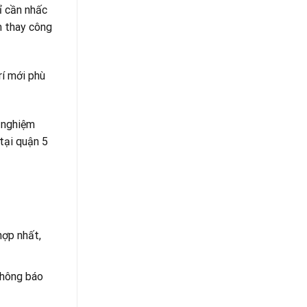
ỉ cần nhấc
m thay công
rí mới phù
h nghiệm
tại quận 5
hợp nhất,
 thông báo