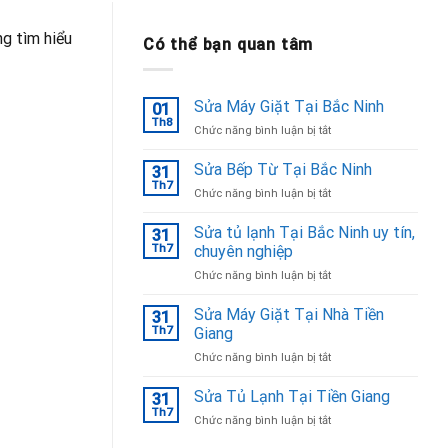
ng tìm hiểu
Có thể bạn quan tâm
Sửa Máy Giặt Tại Bắc Ninh
01
Th8
ở
Chức năng bình luận bị tắt
Sửa
Máy
Sửa Bếp Từ Tại Bắc Ninh
31
Giặt
Th7
ở
Chức năng bình luận bị tắt
Tại
Sửa
Bắc
Bếp
Sửa tủ lạnh Tại Bắc Ninh uy tín,
Ninh
31
Từ
Th7
chuyên nghiệp
Tại
ở
Chức năng bình luận bị tắt
Bắc
Sửa
Ninh
tủ
Sửa Máy Giặt Tại Nhà Tiền
31
lạnh
Th7
Giang
Tại
ở
Chức năng bình luận bị tắt
Bắc
Sửa
Ninh
Máy
Sửa Tủ Lạnh Tại Tiền Giang
uy
31
Giặt
tín,
Th7
ở
Chức năng bình luận bị tắt
Tại
chuyên
Sửa
Nhà
nghiệp