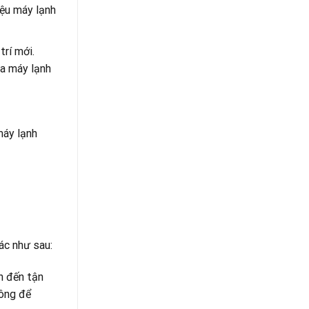
iệu máy lạnh
trí mới.
ủa máy lạnh
máy lạnh
ác như sau:
n đến tận
hông để