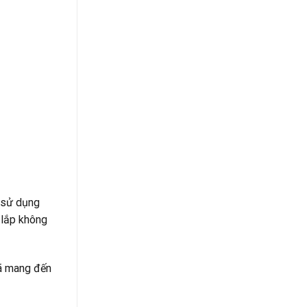
Tủ
Tiền
Lạnh
Giang
Tại
Tiền
Giang
ồ sử dụng
 lắp không
đã mang đến