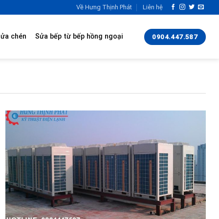
Về Hưng Thịnh Phát
Liên hệ
rửa chén
Sửa bếp từ bếp hồng ngoại
0904.447.587