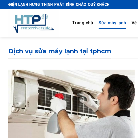
Skip
ĐIỆN LẠNH HƯNG THỊNH PHÁT KÍNH CHÀO QUÝ KHÁCH
to
content
Trang chủ
Sửa máy lạnh
Vệ 
Dịch vụ sửa máy lạnh tại tphcm