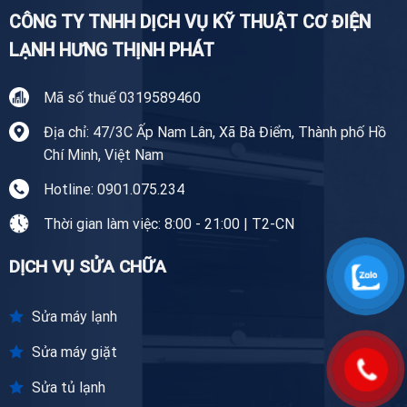
CÔNG TY TNHH DỊCH VỤ KỸ THUẬT CƠ ĐIỆN
LẠNH HƯNG THỊNH PHÁT
Mã số thuế 0319589460
Địa chỉ: 47/3C Ấp Nam Lân, Xã Bà Điểm, Thành phố Hồ
Chí Minh, Việt Nam
Hotline: 0901.075.234
Thời gian làm việc: 8:00 - 21:00 | T2-CN
DỊCH VỤ SỬA CHỮA
Sửa máy lạnh
Sửa máy giặt
Sửa tủ lạnh