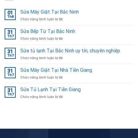
Sửa Máy Giặt Tại Bắc Ninh
01
Th8
ở
Chức năng bình luận bị tắt
Sửa
Máy
Sửa Bếp Từ Tại Bắc Ninh
31
Giặt
Th7
ở
Chức năng bình luận bị tắt
Tại
Sửa
Bắc
Bếp
Sửa tủ lạnh Tại Bắc Ninh uy tín, chuyên nghiệp
Ninh
31
Từ
Th7
ở
Chức năng bình luận bị tắt
Tại
Sửa
Bắc
tủ
Sửa Máy Giặt Tại Nhà Tiền Giang
Ninh
31
lạnh
Th7
ở
Chức năng bình luận bị tắt
Tại
Sửa
Bắc
Máy
Sửa Tủ Lạnh Tại Tiền Giang
Ninh
31
Giặt
Th7
uy
ở
Chức năng bình luận bị tắt
Tại
tín,
Sửa
Nhà
chuyên
Tủ
Tiền
nghiệp
Lạnh
Giang
Tại
Tiền
Giang