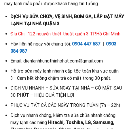
máy lạnh mắc phải, được khách hàng tin tưởng.
DỊCH VỤ SỬA CHỮA, VỆ SINH, BƠM GA, LẮP ĐẶT MÁY
LẠNH TẠI NHÀ QUẬN 3
Địa Chi: 122 nguyễn thiết thuật quận 3 TP.Hồ Chí Minh
Hãy liên hệ ngay với chúng tôi:
0904 447 587
|
0903
084 987
Email: dienlanhhungthinhphat.com@gmail.com
Hỗ trợ sửa máy lạnh nhanh cấp tốc toàn khu vực quận
3– Cam kết không chậm trễ có mặt trong 30 phút.
DỊCH VỤ NHANH – SỬA NGAY TẠI NHÀ – CÓ MẶT SAU
30 PHÚT – HIỆU QUẢ TIỆN LỢI
PHỤC VỤ TẤT CẢ CÁC NGÀY TRONG TUẦN (7h – 22h)
Dịch vụ nhanh chóng, kiểm tra sửa chữa nhanh chóng
máy lạnh các hãng
Hitachi, Toshiba, LG, Samsung,