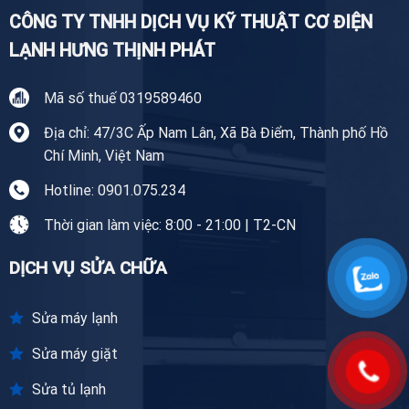
CÔNG TY TNHH DỊCH VỤ KỸ THUẬT CƠ ĐIỆN
LẠNH HƯNG THỊNH PHÁT
Mã số thuế 0319589460
Địa chỉ: 47/3C Ấp Nam Lân, Xã Bà Điểm, Thành phố Hồ
Chí Minh, Việt Nam
Hotline: 0901.075.234
Thời gian làm việc: 8:00 - 21:00 | T2-CN
DỊCH VỤ SỬA CHỮA
Sửa máy lạnh
Sửa máy giặt
Sửa tủ lạnh