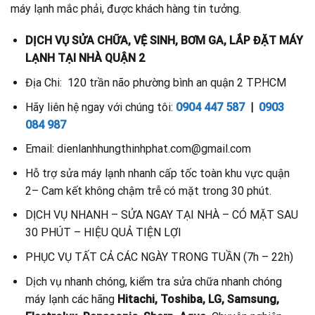
máy lạnh mắc phải, được khách hàng tin tưởng.
DỊCH VỤ SỬA CHỮA, VỆ SINH, BƠM GA, LẮP ĐẶT MÁY
LẠNH TẠI NHÀ QUẬN 2
Địa Chi: 120 trần não phường bình an quận 2 TP.HCM
Hãy liên hệ ngay với chúng tôi:
0904 447 587
|
0903
084 987
Email: dienlanhhungthinhphat.com@gmail.com
Hỗ trợ sửa máy lạnh nhanh cấp tốc toàn khu vực quận
2– Cam kết không chậm trễ có mặt trong 30 phút.
DỊCH VỤ NHANH – SỬA NGAY TẠI NHÀ – CÓ MẶT SAU
30 PHÚT – HIỆU QUẢ TIỆN LỢI
PHỤC VỤ TẤT CẢ CÁC NGÀY TRONG TUẦN (7h – 22h)
Dịch vụ nhanh chóng, kiểm tra sửa chữa nhanh chóng
máy lạnh các hãng
Hitachi, Toshiba, LG, Samsung,