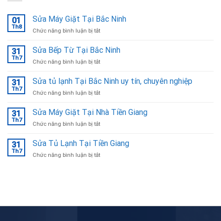
Sửa Máy Giặt Tại Bắc Ninh
01
Th8
ở
Chức năng bình luận bị tắt
Sửa
Máy
Sửa Bếp Từ Tại Bắc Ninh
31
Giặt
Th7
ở
Chức năng bình luận bị tắt
Tại
Sửa
Bắc
Bếp
Sửa tủ lạnh Tại Bắc Ninh uy tín, chuyên nghiệp
Ninh
31
Từ
Th7
ở
Chức năng bình luận bị tắt
Tại
Sửa
Bắc
tủ
Sửa Máy Giặt Tại Nhà Tiền Giang
Ninh
31
lạnh
Th7
ở
Chức năng bình luận bị tắt
Tại
Sửa
Bắc
Máy
Sửa Tủ Lạnh Tại Tiền Giang
Ninh
31
Giặt
Th7
uy
ở
Chức năng bình luận bị tắt
Tại
tín,
Sửa
Nhà
chuyên
Tủ
Tiền
nghiệp
Lạnh
Giang
Tại
Tiền
Giang