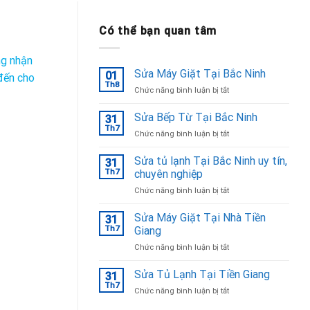
Có thể bạn quan tâm
ng nhận
Sửa Máy Giặt Tại Bắc Ninh
01
đến cho
Th8
ở
Chức năng bình luận bị tắt
Sửa
Máy
Sửa Bếp Từ Tại Bắc Ninh
31
Giặt
Th7
ở
Chức năng bình luận bị tắt
Tại
Sửa
Bắc
Bếp
Sửa tủ lạnh Tại Bắc Ninh uy tín,
Ninh
31
Từ
Th7
chuyên nghiệp
Tại
ở
Chức năng bình luận bị tắt
Bắc
Sửa
Ninh
tủ
Sửa Máy Giặt Tại Nhà Tiền
31
lạnh
Th7
Giang
Tại
ở
Chức năng bình luận bị tắt
Bắc
Sửa
Ninh
Máy
Sửa Tủ Lạnh Tại Tiền Giang
uy
31
Giặt
tín,
Th7
ở
Chức năng bình luận bị tắt
Tại
chuyên
Sửa
Nhà
nghiệp