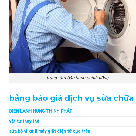
trung tâm bảo hành chính hãng
bảng báo giá dịch vụ sửa chữa 
ĐIỆN LẠNH HƯNG THỊNH PHÁT
vật tư thay thế
sửa bộ vi xử lí máy giặt điện tử cựa trên