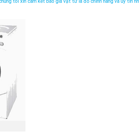
chúng tôi xin cam kết báo giá vật tư là đồ chính hãng và uy tín n