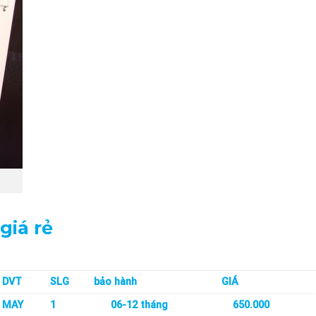
giá rẻ
DVT
SLG
bảo hành
GIÁ
MAY
1
06-12 tháng
650.000