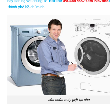
hãy liên hệ với chúng tôi.
hotline:
0904447587-0981957455
.
thành phố hồ chí minh.
sửa chữa máy giặt tại nhà