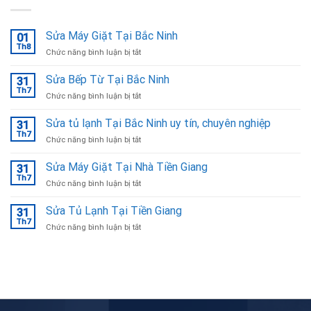
Sửa Máy Giặt Tại Bắc Ninh
01
Th8
ở
Chức năng bình luận bị tắt
Sửa
Máy
Sửa Bếp Từ Tại Bắc Ninh
31
Giặt
Th7
ở
Chức năng bình luận bị tắt
Tại
Sửa
Bắc
Bếp
Sửa tủ lạnh Tại Bắc Ninh uy tín, chuyên nghiệp
Ninh
31
Từ
Th7
ở
Chức năng bình luận bị tắt
Tại
Sửa
Bắc
tủ
Sửa Máy Giặt Tại Nhà Tiền Giang
Ninh
31
lạnh
Th7
ở
Chức năng bình luận bị tắt
Tại
Sửa
Bắc
Máy
Sửa Tủ Lạnh Tại Tiền Giang
Ninh
31
Giặt
Th7
uy
ở
Chức năng bình luận bị tắt
Tại
tín,
Sửa
Nhà
chuyên
Tủ
Tiền
nghiệp
Lạnh
Giang
Tại
Tiền
Giang