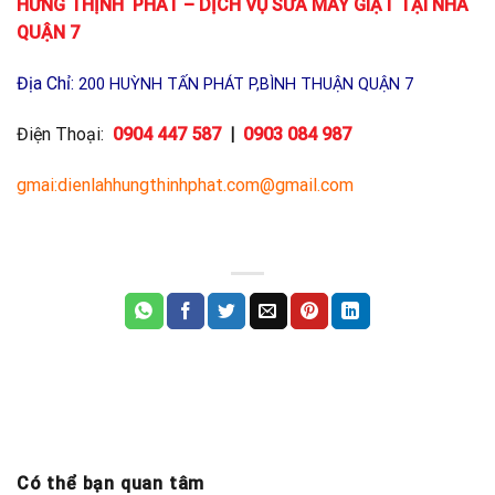
HƯNG THỊNH PHÁT – DỊCH VỤ SỬA MÁY GIẶT TẠI NHÀ
QUẬN 7
Địa Chỉ:
200 HUỲNH TẤN PHÁT P,BÌNH THUẬN QUẬN 7
Điện Thoại:
0904 447 587
|
0903 084 987
gmai:dienlahhungthinhphat.com@gmail.com
Có thể bạn quan tâm