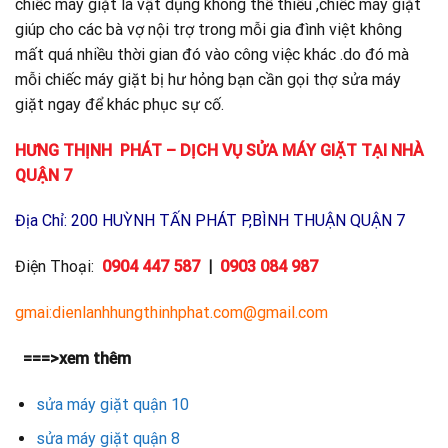
chiếc máy giặt là vật dụng không thể thiếu ,chiếc máy giặt
giúp cho các bà vợ nội trợ trong mỗi gia đình việt không
mất quá nhiều thời gian đó vào công việc khác .do đó mà
mỗi chiếc máy giặt bị hư hỏng bạn cần gọi thợ sửa máy
giặt ngay để khác phục sự cố.
HƯNG THỊNH PHÁT – DỊCH VỤ SỬA MÁY GIẶT TẠI NHÀ
QUẬN 7
Địa Chỉ: 200 HUỲNH TẤN PHÁT P,BÌNH THUẬN QUẬN 7
Điện Thoại:
0904 447 587
|
0903 084 987
gmai:dienlanhhungthinhphat.com@gmail.com
===>xem thêm
sửa máy giặt quận 10
sửa máy giặt quận 8