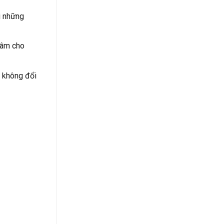
i những
tâm cho
ụ không đổi