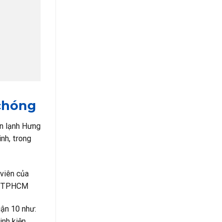
 chóng
ện lạnh Hưng
nh, trong
 viên của
ại TPHCM
uận 10 như:
inh kiện