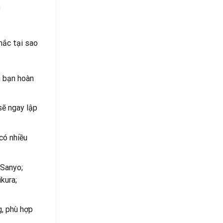
a
mắc tại sao
n bạn hoàn
sẽ ngay lập
có nhiều
 Sanyo;
kura;
g, phù hợp