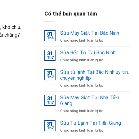
Có thể bạn quan tâm
 khó chịu.
Sửa Máy Giặt Tại Bắc Ninh
01
hải chăng?
Th8
ở
Chức năng bình luận bị tắt
Sửa
Máy
Sửa Bếp Từ Tại Bắc Ninh
31
Giặt
Th7
ở
Chức năng bình luận bị tắt
Tại
Sửa
Bắc
Bếp
Sửa tủ lạnh Tại Bắc Ninh uy tín,
Ninh
31
Từ
Th7
chuyên nghiệp
Tại
ở
Chức năng bình luận bị tắt
Bắc
Sửa
Ninh
tủ
Sửa Máy Giặt Tại Nhà Tiền
31
lạnh
Th7
Giang
Tại
ở
Chức năng bình luận bị tắt
Bắc
Sửa
Ninh
Máy
Sửa Tủ Lạnh Tại Tiền Giang
uy
31
Giặt
tín,
Th7
ở
Chức năng bình luận bị tắt
Tại
chuyên
Sửa
Nhà
nghiệp