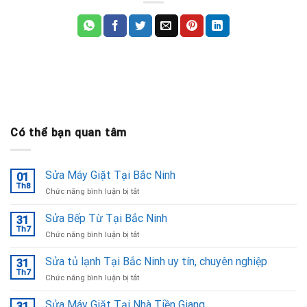
Có thể bạn quan tâm
Sửa Máy Giặt Tại Bắc Ninh
01
Th8
ở
Chức năng bình luận bị tắt
Sửa
Máy
Sửa Bếp Từ Tại Bắc Ninh
31
Giặt
Th7
ở
Chức năng bình luận bị tắt
Tại
Sửa
Bắc
Bếp
Sửa tủ lạnh Tại Bắc Ninh uy tín, chuyên nghiệp
Ninh
31
Từ
Th7
ở
Chức năng bình luận bị tắt
Tại
Sửa
Bắc
tủ
Sửa Máy Giặt Tại Nhà Tiền Giang
Ninh
31