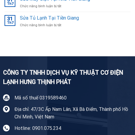
lạnh
Th7
ở
Chức năng bình luận bị tắt
Tại
Sửa
Bắc
Máy
Sửa Tủ Lạnh Tại Tiền Giang
Ninh
31
Giặt
Th7
uy
ở
Chức năng bình luận bị tắt
Tại
tín,
Sửa
Nhà
chuyên
Tủ
Tiền
nghiệp
Lạnh
Giang
Tại
Tiền
Giang
CÔNG TY TNHH DỊCH VỤ KỸ THUẬT CƠ ĐIỆN
LẠNH HƯNG THỊNH PHÁT
Mã số thuế 0319589460
Địa chỉ: 47/3C Ấp Nam Lân, Xã Bà Điểm, Thành phố Hồ
Chí Minh, Việt Nam
Hotline: 0901.075.234