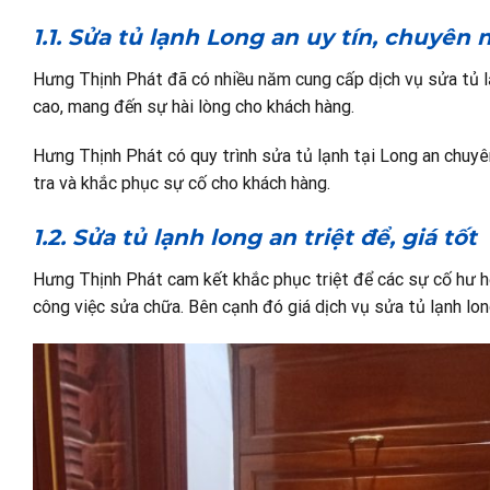
1.1. Sửa tủ lạnh Long an uy tín, chuyên
Hưng Thịnh Phát đã có nhiều năm cung cấp dịch vụ sửa tủ l
cao, mang đến sự hài lòng cho khách hàng.
Hưng Thịnh Phát có quy trình sửa tủ lạnh tại Long an chuyê
tra và khắc phục sự cố cho khách hàng.
1.2. Sửa tủ lạnh long an triệt để, giá tốt
Hưng Thịnh Phát cam kết khắc phục triệt để các sự cố hư hỏ
công việc sửa chữa. Bên cạnh đó giá dịch vụ sửa tủ lạnh lon