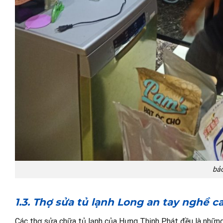
bảo
1.3. Thợ sửa tủ lạnh Long an tay nghề c
Các thợ sửa chữa tủ lạnh của Hưng Thịnh Phát đều là những