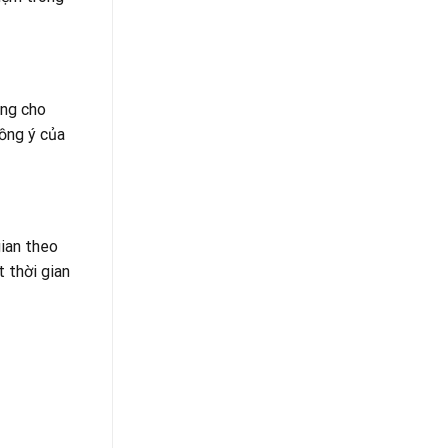
ãng cho
đồng ý của
ian theo
 thời gian