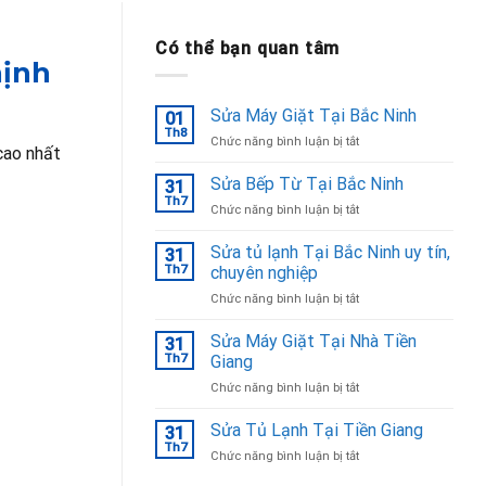
Có thể bạn quan tâm
hịnh
Sửa Máy Giặt Tại Bắc Ninh
01
Th8
ở
Chức năng bình luận bị tắt
cao nhất
Sửa
Máy
Sửa Bếp Từ Tại Bắc Ninh
31
Giặt
Th7
ở
Chức năng bình luận bị tắt
Tại
Sửa
Bắc
Bếp
Sửa tủ lạnh Tại Bắc Ninh uy tín,
Ninh
31
Từ
Th7
chuyên nghiệp
Tại
ở
Chức năng bình luận bị tắt
Bắc
Sửa
Ninh
tủ
Sửa Máy Giặt Tại Nhà Tiền
31
lạnh
Th7
Giang
Tại
ở
Chức năng bình luận bị tắt
Bắc
Sửa
Ninh
Máy
Sửa Tủ Lạnh Tại Tiền Giang
uy
31
Giặt
tín,
Th7
ở
Chức năng bình luận bị tắt
Tại
chuyên
Sửa
Nhà
nghiệp