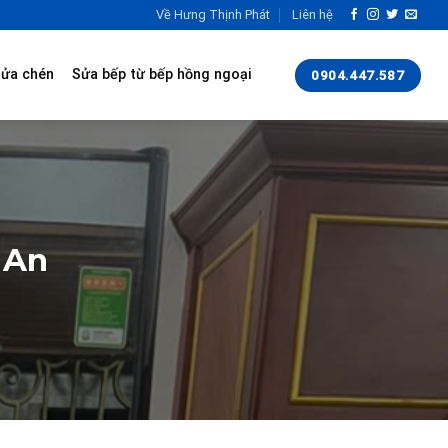
Về Hưng Thịnh Phát
Liên hệ
rửa chén
Sửa bếp từ bếp hồng ngoại
0904.447.587
 An