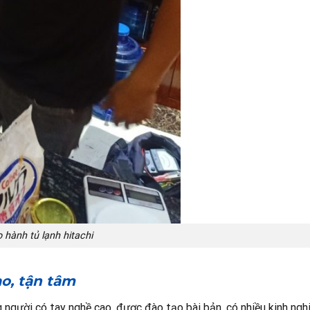
 hành tủ lạnh hitachi
ao, tận tâm
 người có tay nghề cao, được đào tạo bài bản, có nhiều kinh ngh