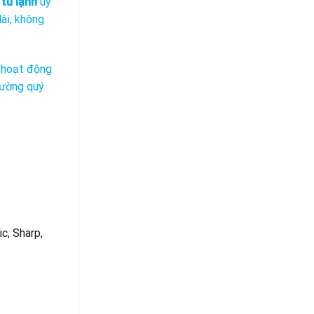
 tủ lạnh
uy
Tủ
Tiền
Lạnh
dài, không
Giang
Tại
Tiền
Giang
g hoạt động
hường quý
c, Sharp,