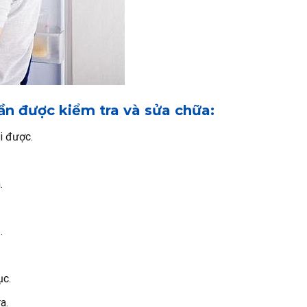
ần được kiểm tra và sửa chữa:
i được.
.
.
.
ục.
a.