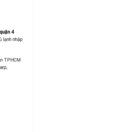
 quận 4
tủ lạnh nhập
oàn TPHCM
arp,