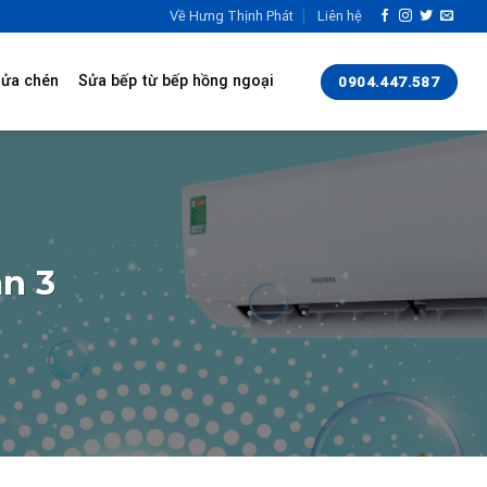
Về Hưng Thịnh Phát
Liên hệ
rửa chén
Sửa bếp từ bếp hồng ngoại
0904.447.587
ận 3