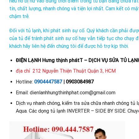
nếu nó bị hư vào đúng thời điểm trong tủ bạn đang chứa rất 
tín, chất lượng, nhanh chóng và tiện lợi nhất. Cam kết có mặt
chậm trễ.
Đối với tủ lạnh, khi phát sinh sự cố. Quý khách cần phải đ
của tủ để tránh phát sinh sự cố hay vẫn tiếp tục cho chạy 
khách hãy liên hệ đến chúng tôi để được hỗ trợ kịp thời.
ĐIỆN LẠNH Hưng thịnh phátT – DỊCH VỤ SỬA TỦ LẠNH
địa chỉ 212 Nguyễn Thiện Thuật Quận 3, HCM
Hotline:
0904447587
| 0903084987
Email: dienlanhhungthinhphat.com@gmail.com
Dịch vụ nhanh chóng, kiểm tra sửa chữa nhanh chóng tủ lạ
Aqua. Các dọng tủ lạnh INVERTER – SIDE BY SIDE. Chuyên 