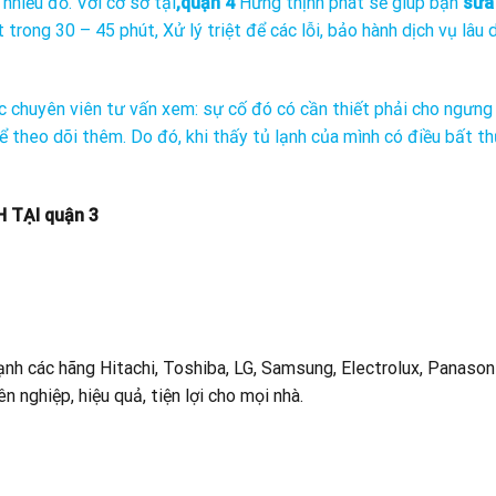
nhiều đồ. Với cơ sở tại
,quận 4
Hưng thịnh phát sẽ giúp bạn
sửa
 trong 30 – 45 phút, Xử lý triệt để các lỗi, bảo hành dịch vụ lâu 
ược chuyên viên tư vấn xem: sự cố đó có cần thiết phải cho ngưn
để theo dõi thêm. Do đó, khi thấy tủ lạnh của mình có điều bất t
 TẠI quận 3
nh các hãng Hitachi, Toshiba, LG, Samsung, Electrolux, Panasoni
nghiệp, hiệu quả, tiện lợi cho mọi nhà.