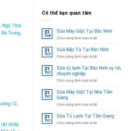
Có thể bạn quan tâm
, Ngô Thời
Sửa Máy Giặt Tại Bắc Ninh
01
 Bà Trưng,
Th8
ở
Chức năng bình luận bị tắt
Sửa
Máy
Sửa Bếp Từ Tại Bắc Ninh
31
Giặt
Th7
ở
Chức năng bình luận bị tắt
Tại
Sửa
Bắc
Bếp
Sửa tủ lạnh Tại Bắc Ninh uy tín,
Ninh
31
Từ
Th7
chuyên nghiệp
Tại
ở
Chức năng bình luận bị tắt
Bắc
Sửa
Ninh
tủ
Sửa Máy Giặt Tại Nhà Tiền
31
lạnh
Th7
Giang
Tại
hường 12,
ở
Chức năng bình luận bị tắt
Bắc
Sửa
Ninh
Máy
Sửa Tủ Lạnh Tại Tiền Giang
uy
31
Giặt
tín,
Th7
ở
Chức năng bình luận bị tắt
 rất nhiều
Tại
chuyên
Sửa
Nhà
nghiệp