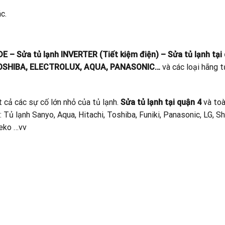
c.
E – Sửa tủ lạnh INVERTER (Tiết kiệm điện) – Sửa tủ lạnh tại
, TOSHIBA, ELECTROLUX, AQUA, PANASONIC…
và các loại hãng 
 cả các sự cố lớn nhỏ của tủ lạnh.
Sửa tủ lạnh tại quận 4
và t
 Tủ lạnh Sanyo, Aqua, Hitachi, Toshiba, Funiki, Panasonic, LG, Sh
Beko …vv