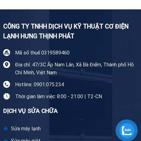
Tiền
Giang
CÔNG TY TNHH DỊCH VỤ KỸ THUẬT CƠ ĐIỆN
LẠNH HƯNG THỊNH PHÁT
Mã số thuế 0319589460
Địa chỉ: 47/3C Ấp Nam Lân, Xã Bà Điểm, Thành phố Hồ
Chí Minh, Việt Nam
Hotline: 0901.075.234
Thời gian làm việc: 8:00 - 21:00 | T2-CN
DỊCH VỤ SỬA CHỮA
Sửa máy lạnh
Sửa máy giặt