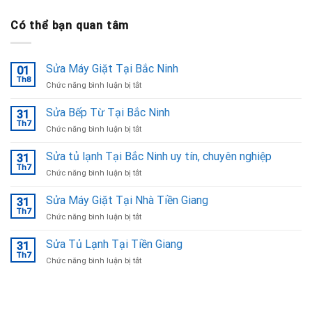
Có thể bạn quan tâm
Sửa Máy Giặt Tại Bắc Ninh
01
Th8
ở
Chức năng bình luận bị tắt
Sửa
Máy
Sửa Bếp Từ Tại Bắc Ninh
31
Giặt
Th7
ở
Chức năng bình luận bị tắt
Tại
Sửa
Bắc
Bếp
Sửa tủ lạnh Tại Bắc Ninh uy tín, chuyên nghiệp
Ninh
31
Từ
Th7
ở
Chức năng bình luận bị tắt
Tại
Sửa
Bắc
tủ
Sửa Máy Giặt Tại Nhà Tiền Giang
Ninh
31
lạnh
Th7
ở
Chức năng bình luận bị tắt
Tại
Sửa
Bắc
Máy
Sửa Tủ Lạnh Tại Tiền Giang
Ninh
31
Giặt
Th7
uy
ở
Chức năng bình luận bị tắt
Tại
tín,
Sửa
Nhà
chuyên
Tủ
Tiền
nghiệp
Lạnh
Giang
Tại