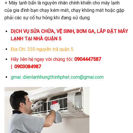
+ Máy lạnh bẩn là nguyên nhân chính khiến cho máy lạnh
của gia đình bạn chạy kém mát, chạy không mát hoặc gặp
phải các sự cố hư hỏng khi đang sử dụng.
DỊCH VỤ SỬA CHỮA, VỆ SINH, BƠM GA, LẮP ĐẶT MÁY
LẠNH TẠI NHÀ QUẬN 5
Địa Chi: 355 nguyễn trã quận 5
Hãy liên hệ ngay với chúng tôi:
0904447587
|
0903084987
gmai :dienlanhhungthinhphat.com@gmai.com