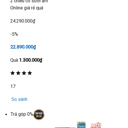
2 chiều có sưởi ấm
Online giá rẻ quá
24.290.000₫
-5%
22.890.000₫
Quà
1.300.000₫
17
So sánh
Trả góp 0%