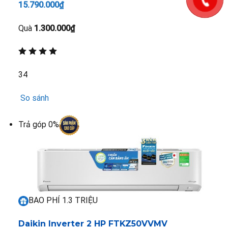
15.790.000₫
Quà
1.300.000₫
34
So sánh
Trả góp 0%
BAO PHÍ 1.3 TRIỆU
Daikin Inverter 2 HP FTKZ50VVMV