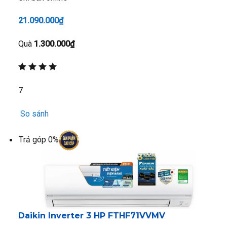
21.090.000₫
Quà
1.300.000₫
7
So sánh
Trả góp 0%
Daikin Inverter 3 HP FTHF71VVMV