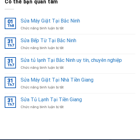
Có thể bạn quan tâm
Sửa Máy Giặt Tại Bắc Ninh
01
Th8
ở
Chức năng bình luận bị tắt
Sửa
Máy
Sửa Bếp Từ Tại Bắc Ninh
31
Giặt
Th7
ở
Chức năng bình luận bị tắt
Tại
Sửa
Bắc
Bếp
Sửa tủ lạnh Tại Bắc Ninh uy tín, chuyên nghiệp
Ninh
31
Từ
Th7
ở
Chức năng bình luận bị tắt
Tại
Sửa
Bắc
tủ
Sửa Máy Giặt Tại Nhà Tiền Giang
Ninh
31
lạnh
Th7
ở
Chức năng bình luận bị tắt
Tại
Sửa
Bắc
Máy
Sửa Tủ Lạnh Tại Tiền Giang
Ninh
31
Giặt
Th7
uy
ở
Chức năng bình luận bị tắt
Tại
tín,
Sửa
Nhà
chuyên
Tủ
Tiền
nghiệp
Lạnh
Giang
Tại
Tiền
Giang