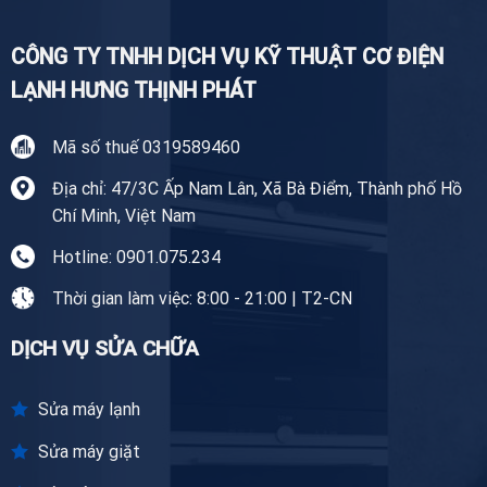
CÔNG TY TNHH DỊCH VỤ KỸ THUẬT CƠ ĐIỆN
LẠNH HƯNG THỊNH PHÁT
Mã số thuế 0319589460
Địa chỉ: 47/3C Ấp Nam Lân, Xã Bà Điểm, Thành phố Hồ
Chí Minh, Việt Nam
Hotline: 0901.075.234
Thời gian làm việc: 8:00 - 21:00 | T2-CN
DỊCH VỤ SỬA CHỮA
Sửa máy lạnh
Sửa máy giặt