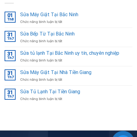
Sửa Máy Giặt Tại Bắc Ninh
01
Th8
ở
Chức năng bình luận bị tắt
Sửa
Máy
Sửa Bếp Từ Tại Bắc Ninh
31
Giặt
Th7
ở
Chức năng bình luận bị tắt
Tại
Sửa
Bắc
Bếp
Sửa tủ lạnh Tại Bắc Ninh uy tín, chuyên nghiệp
Ninh
31
Từ
Th7
ở
Chức năng bình luận bị tắt
Tại
Sửa
Bắc
tủ
Sửa Máy Giặt Tại Nhà Tiền Giang
Ninh
31
lạnh
Th7
ở
Chức năng bình luận bị tắt
Tại
Sửa
Bắc
Máy
Sửa Tủ Lạnh Tại Tiền Giang
Ninh
31
Giặt
Th7
uy
ở
Chức năng bình luận bị tắt
Tại
tín,
Sửa
Nhà
chuyên
Tủ
Tiền
nghiệp
Lạnh
Giang
Tại
Tiền
Giang