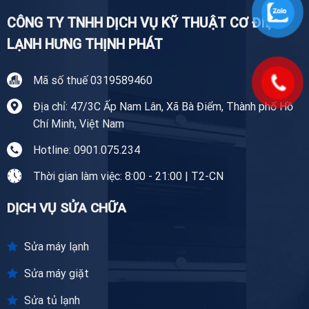
CÔNG TY TNHH DỊCH VỤ KỸ THUẬT CƠ ĐIỆN
LẠNH HƯNG THỊNH PHÁT
Mã số thuế 0319589460
Địa chỉ: 47/3C Ấp Nam Lân, Xã Bà Điểm, Thành phố Hồ
Chí Minh, Việt Nam
Hotline: 0901.075.234
Thời gian làm việc: 8:00 - 21:00 | T2-CN
DỊCH VỤ SỬA CHỮA
Sửa máy lạnh
Sửa máy giặt
Sửa tủ lạnh