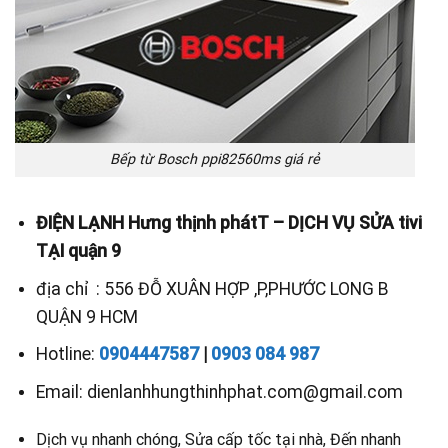
Bếp từ Bosch ppi82560ms giá rẻ
ĐIỆN LẠNH Hưng thịnh phátT – DỊCH VỤ SỬA tivi
TẠI quận 9
địa chỉ : 556 ĐỖ XUÂN HỢP ,P,PHƯỚC LONG B
QUẬN 9 HCM
Hotline:
0904447587
|
0903 084 987
Email: dienlanhhungthinhphat.com@gmail.com
Dịch vụ nhanh chóng, Sửa cấp tốc tại nhà, Đến nhanh