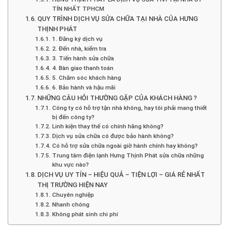
TÍN NHẤT TPHCM
QUY TRÌNH DỊCH VỤ SỬA CHỮA TẠI NHÀ CỦA HƯNG
THỊNH PHÁT
1. Đăng ký dịch vụ
2. Đến nhà, kiểm tra
3. Tiến hành sửa chữa
4. Bàn giao thanh toán
5. Chăm sóc khách hàng
6. Bảo hành và hậu mãi
NHỮNG CÂU HỎI THƯỜNG GẶP CỦA KHÁCH HÀNG ?
Công ty có hỗ trợ tận nhà không, hay tôi phải mang thiết
bị đến công ty?
Linh kiện thay thế có chính hãng không?
Dịch vụ sửa chữa có được bảo hành không?
Có hỗ trợ sửa chữa ngoài giờ hành chính hay không?
Trung tâm điện lạnh Hưng Thịnh Phát sửa chữa những
khu vực nào?
DỊCH VỤ UY TÍN – HIỆU QUẢ – TIỆN LỢI – GIÁ RẺ NHẤT
THỊ TRƯỜNG HIỆN NAY
Chuyên nghiệp
Nhanh chóng
Không phát sinh chi phí