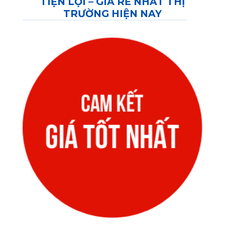
TIỆN LỢI – GIÁ RẺ NHẤT THỊ
TRƯỜNG HIỆN NAY