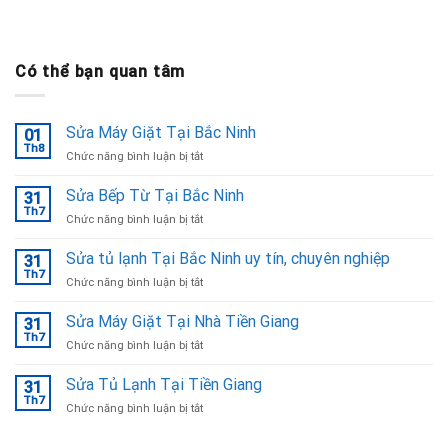
Có thể bạn quan tâm
Sửa Máy Giặt Tại Bắc Ninh
01
Th8
ở
Chức năng bình luận bị tắt
Sửa
Máy
Sửa Bếp Từ Tại Bắc Ninh
31
Giặt
Th7
ở
Chức năng bình luận bị tắt
Tại
Sửa
Bắc
Bếp
Sửa tủ lạnh Tại Bắc Ninh uy tín, chuyên nghiệp
Ninh
31
Từ
Th7
ở
Chức năng bình luận bị tắt
Tại
Sửa
Bắc
tủ
Sửa Máy Giặt Tại Nhà Tiền Giang
Ninh
31
lạnh
Th7
ở
Chức năng bình luận bị tắt
Tại
Sửa
Bắc
Máy
Sửa Tủ Lạnh Tại Tiền Giang
Ninh
31
Giặt
Th7
uy
ở
Chức năng bình luận bị tắt
Tại
tín,
Sửa
Nhà
chuyên
Tủ
Tiền