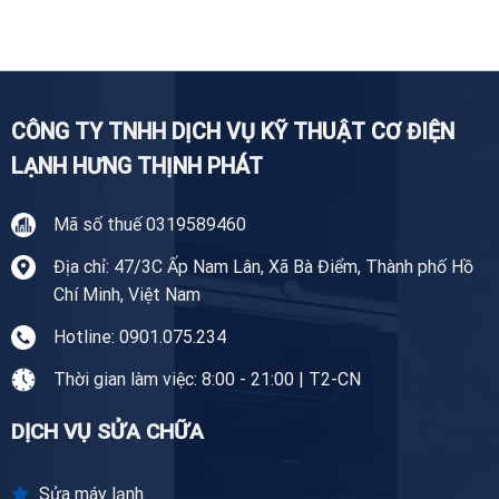
nghiệp
Lạnh
Giang
Tại
Tiền
Giang
CÔNG TY TNHH DỊCH VỤ KỸ THUẬT CƠ ĐIỆN
LẠNH HƯNG THỊNH PHÁT
Mã số thuế 0319589460
Địa chỉ: 47/3C Ấp Nam Lân, Xã Bà Điểm, Thành phố Hồ
Chí Minh, Việt Nam
Hotline: 0901.075.234
Thời gian làm việc: 8:00 - 21:00 | T2-CN
DỊCH VỤ SỬA CHỮA
Sửa máy lạnh