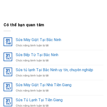
Có thể bạn quan tâm
Sửa Máy Giặt Tại Bắc Ninh
01
Th8
ở
Chức năng bình luận bị tắt
Sửa
Máy
Sửa Bếp Từ Tại Bắc Ninh
31
Giặt
Th7
ở
Chức năng bình luận bị tắt
Tại
Sửa
Bắc
Bếp
Sửa tủ lạnh Tại Bắc Ninh uy tín, chuyên nghiệp
Ninh
31
Từ
Th7
ở
Chức năng bình luận bị tắt
Tại
Sửa
Bắc
tủ
Sửa Máy Giặt Tại Nhà Tiền Giang
Ninh
31
lạnh
Th7
ở
Chức năng bình luận bị tắt
Tại
Sửa
Bắc
Máy
Sửa Tủ Lạnh Tại Tiền Giang
Ninh
31
Giặt
Th7
uy
ở
Chức năng bình luận bị tắt
Tại