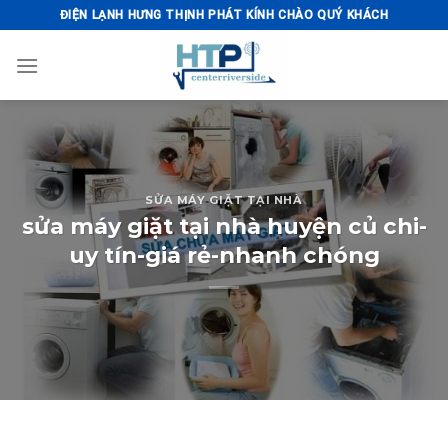
Skip
ĐIỆN LẠNH HƯNG THỊNH PHÁT KÍNH CHÀO QUÝ KHÁCH
to
content
SỬA MÁY GIẶT TẠI NHÀ
sửa máy giặt tại nhà huyện củ chi-
uy tín-giá rẻ-nhanh chóng