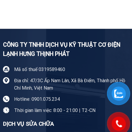
tín,
Sửa
Nhà
chuyên
Tủ
Tiền
nghiệp
Lạnh
Giang
Tại
Tiền
Giang
CÔNG TY TNHH DỊCH VỤ KỸ THUẬT CƠ ĐIỆN
LẠNH HƯNG THỊNH PHÁT
Mã số thuế 0319589460
Địa chỉ: 47/3C Ấp Nam Lân, Xã Bà Điểm, Thành phố Hồ
Chí Minh, Việt Nam
Hotline: 0901.075.234
Thời gian làm việc: 8:00 - 21:00 | T2-CN
DỊCH VỤ SỬA CHỮA