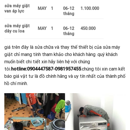
sửa máy giặt
MAY
1
06-12
1.100.000
van áp lực
tháng
sửa máy giặt
MAY
1
06-12
450.000
dây cu loa
tháng
giá trên đây là sửa chữa và thay thế thiết bị của sửa máy
giặt chỉ mang tính tham khảo cho khách hàng .quý khách
muốn biết chi tiết xin hãy liên hệ với chúng
tôi.
hotline:0904447587-0981957455
.chúng tôi xin cam kết
báo giá vật tư là đồ chính hãng và uy tín nhất của thành phố
hồ chí minh.