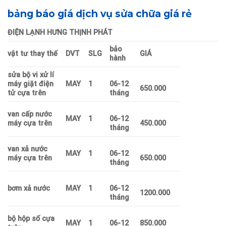
bảng báo giá dịch vụ sửa chữa giá rẻ
ĐIỆN LẠNH HƯNG THỊNH PHÁT
bảo
vật tư thay thế
DVT
SLG
GIÁ
hành
sửa bộ vi xử lí
máy giặt điện
MAY
1
06-12
650.000
tử cựa trên
tháng
van cấp nước
MAY
1
06-12
máy cựa trên
450.000
tháng
van xả nước
MAY
1
06-12
máy cựa trên
650.000
tháng
bơm xả nước
MAY
1
06-12
1200.000
tháng
bộ hộp số cựa
MAY
1
06-12
850.000