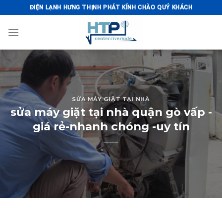
Skip
ĐIỆN LẠNH HƯNG THỊNH PHÁT KÍNH CHÀO QUÝ KHÁCH
to
content
SỬA MÁY GIẶT TẠI NHÀ
sửa máy giặt tại nhà quận gò vấp -
giá rẻ-nhanh chóng -uy tín