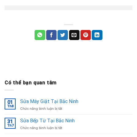
Có thể bạn quan tâm
Sửa Máy Giặt Tại Bắc Ninh
01
Th8
ở
Chức năng bình luận bị tắt
Sửa
Máy
Sửa Bếp Từ Tại Bắc Ninh
31
Giặt
Th7
ở
Chức năng bình luận bị tắt
Tại
Sửa
Bắc