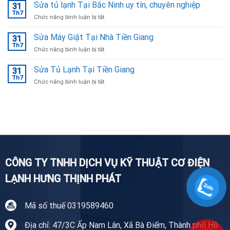
Bếp
Sửa tủ lạnh Tại Bắc Ninh uy tín, chuyên nghiệp
Ninh
31
Từ
Th7
ở
Chức năng bình luận bị tắt
Tại
Sửa
Bắc
tủ
Sửa Máy Giặt Tại Nhà Tiền Giang
Ninh
31
lạnh
Th7
ở
Chức năng bình luận bị tắt
Tại
Sửa
Bắc
Máy
Sửa Tủ Lạnh Tại Tiền Giang
Ninh
31
Giặt
Th7
uy
ở
Chức năng bình luận bị tắt
Tại
tín,
Sửa
Nhà
chuyên
Tủ
Tiền
nghiệp
Lạnh
Giang
Tại
Tiền
Giang
CÔNG TY TNHH DỊCH VỤ KỸ THUẬT CƠ ĐIỆN
LẠNH HƯNG THỊNH PHÁT
Mã số thuế 0319589460
Địa chỉ: 47/3C Ấp Nam Lân, Xã Bà Điểm, Thành phố Hồ