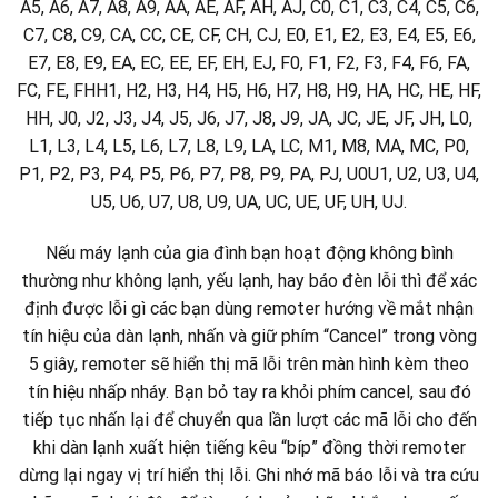
A5, A6, A7, A8, A9, AA, AE, AF, AH, AJ, C0, C1, C3, C4, C5, C6,
C7, C8, C9, CA, CC, CE, CF, CH, CJ, E0, E1, E2, E3, E4, E5, E6,
E7, E8, E9, EA, EC, EE, EF, EH, EJ, F0, F1, F2, F3, F4, F6, FA,
FC, FE, FHH1, H2, H3, H4, H5, H6, H7, H8, H9, HA, HC, HE, HF,
HH, J0, J2, J3, J4, J5, J6, J7, J8, J9, JA, JC, JE, JF, JH, L0,
L1, L3, L4, L5, L6, L7, L8, L9, LA, LC, M1, M8, MA, MC, P0,
P1, P2, P3, P4, P5, P6, P7, P8, P9, PA, PJ, U0U1, U2, U3, U4,
U5, U6, U7, U8, U9, UA, UC, UE, UF, UH, UJ.
Nếu máy lạnh của gia đình bạn hoạt động không bình
thường như không lạnh, yếu lạnh, hay báo đèn lỗi thì để xác
định được lỗi gì các bạn dùng remoter hướng về mắt nhận
tín hiệu của dàn lạnh, nhấn và giữ phím “Cancel” trong vòng
5 giây, remoter sẽ hiển thị mã lỗi trên màn hình kèm theo
tín hiệu nhấp nháy. Bạn bỏ tay ra khỏi phím cancel, sau đó
tiếp tục nhấn lại để chuyển qua lần lượt các mã lỗi cho đến
khi dàn lạnh xuất hiện tiếng kêu “bíp” đồng thời remoter
dừng lại ngay vị trí hiển thị lỗi. Ghi nhớ mã báo lỗi và tra cứu