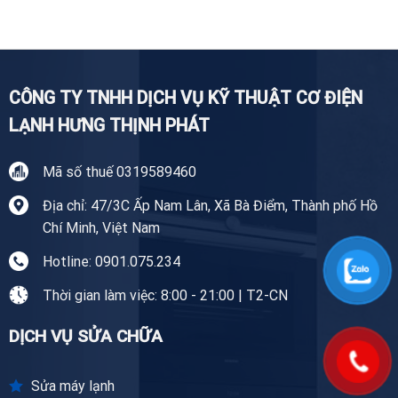
Lạnh
Giang
Tại
Tiền
Giang
CÔNG TY TNHH DỊCH VỤ KỸ THUẬT CƠ ĐIỆN
LẠNH HƯNG THỊNH PHÁT
Mã số thuế 0319589460
Địa chỉ: 47/3C Ấp Nam Lân, Xã Bà Điểm, Thành phố Hồ
Chí Minh, Việt Nam
Hotline: 0901.075.234
Thời gian làm việc: 8:00 - 21:00 | T2-CN
DỊCH VỤ SỬA CHỮA
Sửa máy lạnh