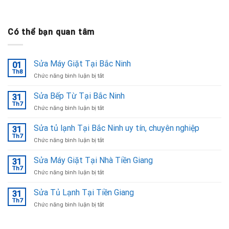
Có thể bạn quan tâm
Sửa Máy Giặt Tại Bắc Ninh
01
Th8
ở
Chức năng bình luận bị tắt
Sửa
Máy
Sửa Bếp Từ Tại Bắc Ninh
31
Giặt
Th7
ở
Chức năng bình luận bị tắt
Tại
Sửa
Bắc
Bếp
Sửa tủ lạnh Tại Bắc Ninh uy tín, chuyên nghiệp
Ninh
31
Từ
Th7
ở
Chức năng bình luận bị tắt
Tại
Sửa
Bắc
tủ
Sửa Máy Giặt Tại Nhà Tiền Giang
Ninh
31
lạnh
Th7
ở
Chức năng bình luận bị tắt
Tại
Sửa
Bắc
Máy
Sửa Tủ Lạnh Tại Tiền Giang
Ninh
31
Giặt
Th7
uy
ở
Chức năng bình luận bị tắt
Tại
tín,
Sửa
Nhà
chuyên
Tủ
Tiền
nghiệp