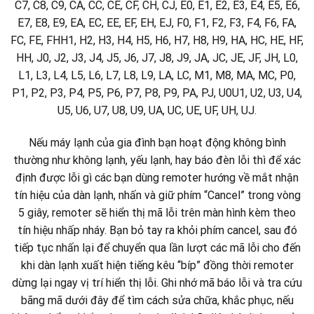
C7, C8, C9, CA, CC, CE, CF, CH, CJ, E0, E1, E2, E3, E4, E5, E6,
E7, E8, E9, EA, EC, EE, EF, EH, EJ, F0, F1, F2, F3, F4, F6, FA,
FC, FE, FHH1, H2, H3, H4, H5, H6, H7, H8, H9, HA, HC, HE, HF,
HH, J0, J2, J3, J4, J5, J6, J7, J8, J9, JA, JC, JE, JF, JH, L0,
L1, L3, L4, L5, L6, L7, L8, L9, LA, LC, M1, M8, MA, MC, P0,
P1, P2, P3, P4, P5, P6, P7, P8, P9, PA, PJ, U0U1, U2, U3, U4,
U5, U6, U7, U8, U9, UA, UC, UE, UF, UH, UJ.
Nếu máy lạnh của gia đình bạn hoạt động không bình
thường như không lạnh, yếu lạnh, hay báo đèn lỗi thì để xác
định được lỗi gì các bạn dùng remoter hướng về mắt nhận
tín hiệu của dàn lạnh, nhấn và giữ phím “Cancel” trong vòng
5 giây, remoter sẽ hiển thị mã lỗi trên màn hình kèm theo
tín hiệu nhấp nháy. Bạn bỏ tay ra khỏi phím cancel, sau đó
tiếp tục nhấn lại để chuyển qua lần lượt các mã lỗi cho đến
khi dàn lạnh xuất hiện tiếng kêu “bíp” đồng thời remoter
dừng lại ngay vị trí hiển thị lỗi. Ghi nhớ mã báo lỗi và tra cứu
bãng mã dưới đây để tìm cách sửa chữa, khắc phục, nếu