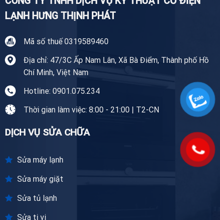
CÔNG TY TNHH DỊCH VỤ KỸ THUẬT CƠ ĐIỆN
LẠNH HƯNG THỊNH PHÁT
Mã số thuế 0319589460
Địa chỉ: 47/3C Ấp Nam Lân, Xã Bà Điểm, Thành phố Hồ
Chí Minh, Việt Nam
Hotline: 0901.075.234
Thời gian làm việc: 8:00 - 21:00 | T2-CN
DỊCH VỤ SỬA CHỮA
Sửa máy lạnh
Sửa máy giặt
Sửa tủ lạnh
Sửa ti vi