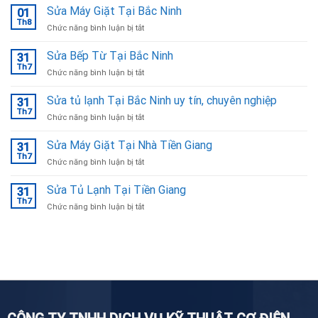
Sửa Máy Giặt Tại Bắc Ninh
01
Th8
ở
Chức năng bình luận bị tắt
Sửa
Máy
Sửa Bếp Từ Tại Bắc Ninh
31
Giặt
Th7
ở
Chức năng bình luận bị tắt
Tại
Sửa
Bắc
Bếp
Sửa tủ lạnh Tại Bắc Ninh uy tín, chuyên nghiệp
Ninh
31
Từ
Th7
ở
Chức năng bình luận bị tắt
Tại
Sửa
Bắc
tủ
Sửa Máy Giặt Tại Nhà Tiền Giang
Ninh
31
lạnh
Th7
ở
Chức năng bình luận bị tắt
Tại
Sửa
Bắc
Máy
Sửa Tủ Lạnh Tại Tiền Giang
Ninh
31
Giặt
Th7
uy
ở
Chức năng bình luận bị tắt
Tại
tín,
Sửa
Nhà
chuyên
Tủ
Tiền
nghiệp
Lạnh
Giang
Tại
Tiền
Giang