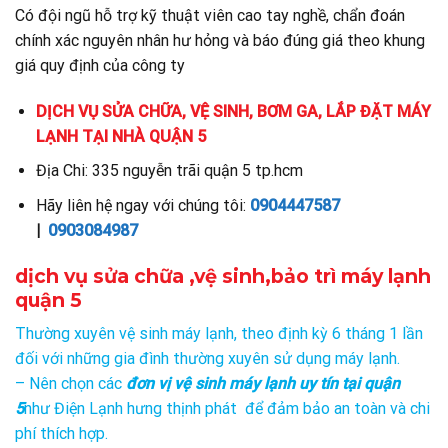
Có đội ngũ hỗ trợ kỹ thuật viên cao tay nghề, chẩn đoán
chính xác nguyên nhân hư hỏng và báo đúng giá theo khung
giá quy định của công ty
DỊCH VỤ SỬA CHỮA, VỆ SINH, BƠM GA, LẮP ĐẶT MÁY
LẠNH TẠI NHÀ QUẬN 5
Địa Chi: 335 nguyễn trãi quận 5 tp.hcm
Hãy liên hệ ngay với chúng tôi:
0904447587
|
0903084987
dịch vụ sửa chữa ,vệ sinh,bảo trì máy lạnh
quận 5
Thường xuyên vệ sinh máy lạnh, theo định kỳ 6 tháng 1 lần
đối với những gia đình thường xuyên sử dụng máy lạnh.
– Nên chọn các
đơn vị vệ sinh máy lạnh uy tín tại quận
5
như Điện Lạnh hưng thịnh phát để đảm bảo an toàn và chi
phí thích hợp.