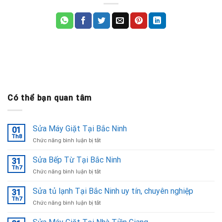
Có thể bạn quan tâm
Sửa Máy Giặt Tại Bắc Ninh
01
Th8
ở
Chức năng bình luận bị tắt
Sửa
Máy
Sửa Bếp Từ Tại Bắc Ninh
31
Giặt
Th7
ở
Chức năng bình luận bị tắt
Tại
Sửa
Bắc
Bếp
Sửa tủ lạnh Tại Bắc Ninh uy tín, chuyên nghiệp
Ninh
31
Từ
Th7
ở
Chức năng bình luận bị tắt
Tại
Sửa
Bắc
tủ
Ninh