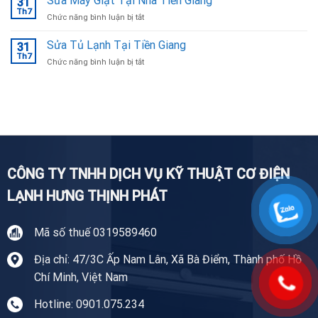
Sửa Máy Giặt Tại Nhà Tiền Giang
31
lạnh
Th7
ở
Chức năng bình luận bị tắt
Tại
Sửa
Bắc
Máy
Sửa Tủ Lạnh Tại Tiền Giang
Ninh
31
Giặt
Th7
uy
ở
Chức năng bình luận bị tắt
Tại
tín,
Sửa
Nhà
chuyên
Tủ
Tiền
nghiệp
Lạnh
Giang
Tại
Tiền
Giang
CÔNG TY TNHH DỊCH VỤ KỸ THUẬT CƠ ĐIỆN
LẠNH HƯNG THỊNH PHÁT
Mã số thuế 0319589460
Địa chỉ: 47/3C Ấp Nam Lân, Xã Bà Điểm, Thành phố Hồ
Chí Minh, Việt Nam
Hotline: 0901.075.234