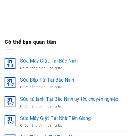
Có thể bạn quan tâm
Sửa Máy Giặt Tại Bắc Ninh
01
Th8
ở
Chức năng bình luận bị tắt
Sửa
Máy
Sửa Bếp Từ Tại Bắc Ninh
31
Giặt
Th7
ở
Chức năng bình luận bị tắt
Tại
Sửa
Bắc
Bếp
Sửa tủ lạnh Tại Bắc Ninh uy tín, chuyên nghiệp
Ninh
31
Từ
Th7
ở
Chức năng bình luận bị tắt
Tại
Sửa
Bắc
tủ
Sửa Máy Giặt Tại Nhà Tiền Giang
Ninh
31
lạnh
Th7
ở
Chức năng bình luận bị tắt
Tại
Sửa
Bắc
Máy