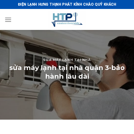
Skip
ĐIỆN LẠNH HƯNG THỊNH PHÁT KÍNH CHÀO QUÝ KHÁCH
to
content
SỬA MÁY LẠNH TẠI NHÀ
sửa máy lạnh tại nhà quận 3-bảo
hành lâu dài