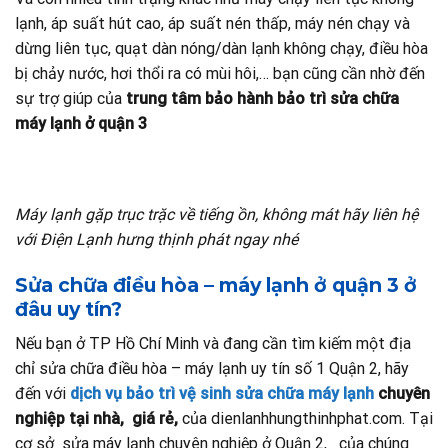
lạnh, áp suất hút cao, áp suất nén thấp, máy nén chạy và
dừng liên tục, quạt dàn nóng/dàn lạnh không chạy, điều hòa
bị chảy nước, hơi thổi ra có mùi hôi,… bạn cũng cần nhờ đến
sự trợ giúp của
trung tâm bảo hành bảo trì sửa chữa
máy lạnh ở quận 3
Máy lạnh gặp trục trặc về tiếng ồn, không mát hãy liên hệ
với Điện Lạnh hưng thịnh phát ngay nhé
Sửa chữa điều hòa – máy lạnh ở quận 3 ở
đâu uy tín?
Nếu bạn ở TP Hồ Chí Minh và đang cần tìm kiếm một địa
chỉ sửa chữa điều hòa – máy lạnh uy tín số 1 Quận 2, hãy
đến với
dịch vụ bảo trì vệ sinh sửa chữa máy lạnh
chuyên
nghiệp tại nhà, giá rẻ,
của dienlanhhungthinhphat.com. Tại
cơ sở sửa máy lạnh chuyên nghiệp ở Quận 2,
của chúng