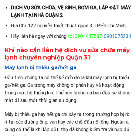
DỊCH VỤ SỬA CHỮA, VỆ SINH, BƠM GA, LẮP ĐẶT MÁY
LẠNH TẠI NHÀ QUẬN 2
Địa Chi: 122 nguyễn thiết thuật quận 3 TP.Hồ Chí Minh
Hãy liên hệ ngay với chúng
tôi
:090444758
7-
0901075234
Khi nào cần liên hệ dịch vụ sửa chữa máy
lạnh chuyên nghiệp Quận 3?
Máy lạnh bị thiếu ga/hết ga
Đầu tiên, chúng ta có thể kể đến đó là khi máy lạnh bị thiếu
ga/hết ga. Ga trong máy không bị phân hủy và hoạt động
trong một hệ thống kín. Thế nên lượng ga ban đầu sẽ không
mất đi sau một thời gian sử dụng.
Máy bị thiếu ga hay hết ga chỉ xảy ra trong trường hợp bị rò
rỉ tại các đường ống, van hay các chỗ đấu nối ống. Ngoài ra,
cũng có thể là khi lắp đặt, thợ đã không kiểm tra và nạp đủ