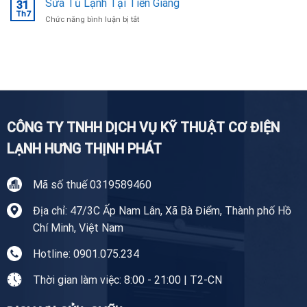
Sửa Tủ Lạnh Tại Tiền Giang
Ninh
31
Giặt
Th7
uy
ở
Chức năng bình luận bị tắt
Tại
tín,
Sửa
Nhà
chuyên
Tủ
Tiền
nghiệp
Lạnh
Giang
Tại
Tiền
Giang
CÔNG TY TNHH DỊCH VỤ KỸ THUẬT CƠ ĐIỆN
LẠNH HƯNG THỊNH PHÁT
Mã số thuế 0319589460
Địa chỉ: 47/3C Ấp Nam Lân, Xã Bà Điểm, Thành phố Hồ
Chí Minh, Việt Nam
Hotline: 0901.075.234
Thời gian làm việc: 8:00 - 21:00 | T2-CN