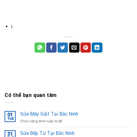
i
Có thể bạn quan tâm
Sửa Máy Giặt Tại Bắc Ninh
01
Th8
ở
Chức năng bình luận bị tắt
Sửa
Máy
Sửa Bếp Từ Tại Bắc Ninh
31
Giặt