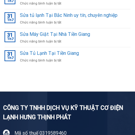
Th7
ở
Chức năng bình luận bị tắt
Tại
Sửa
Bắc
Bếp
Sửa tủ lạnh Tại Bắc Ninh uy tín, chuyên nghiệp
Ninh
31
Từ
Th7
ở
Chức năng bình luận bị tắt
Tại
Sửa
Bắc
tủ
Sửa Máy Giặt Tại Nhà Tiền Giang
Ninh
31
lạnh
Th7
ở
Chức năng bình luận bị tắt
Tại
Sửa
Bắc
Máy
Sửa Tủ Lạnh Tại Tiền Giang
Ninh
31
Giặt
Th7
uy
ở
Chức năng bình luận bị tắt
Tại
tín,
Sửa
Nhà
chuyên
Tủ
Tiền
nghiệp
Lạnh
Giang
Tại
Tiền
Giang
CÔNG TY TNHH DỊCH VỤ KỸ THUẬT CƠ ĐIỆN
LẠNH HƯNG THỊNH PHÁT
Mã số thuế 0319589460