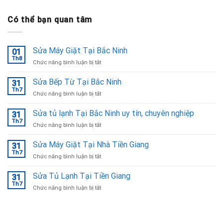
Có thể bạn quan tâm
Sửa Máy Giặt Tại Bắc Ninh
01
Th8
ở
Chức năng bình luận bị tắt
Sửa
Máy
Sửa Bếp Từ Tại Bắc Ninh
31
Giặt
Th7
ở
Chức năng bình luận bị tắt
Tại
Sửa
Bắc
Bếp
Sửa tủ lạnh Tại Bắc Ninh uy tín, chuyên nghiệp
Ninh
31
Từ
Th7
ở
Chức năng bình luận bị tắt
Tại
Sửa
Bắc
tủ
Sửa Máy Giặt Tại Nhà Tiền Giang
Ninh
31
lạnh
Th7
ở
Chức năng bình luận bị tắt
Tại
Sửa
Bắc
Máy
Sửa Tủ Lạnh Tại Tiền Giang
Ninh
31
Giặt
Th7
uy
ở
Chức năng bình luận bị tắt
Tại
tín,
Sửa
Nhà
chuyên
Tủ
Tiền
nghiệp
Lạnh
Giang
Tại