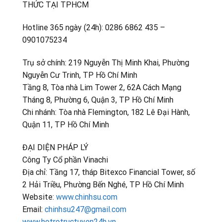
THỨC TẠI TPHCM
Hotline 365 ngày (24h): 0286 6862 435 –
0901075234
Trụ sở chính: 219 Nguyễn Thị Minh Khai, Phường
Nguyễn Cư Trinh, TP Hồ Chí Minh
Tầng 8, Tòa nhà Lim Tower 2, 62A Cách Mạng
Tháng 8, Phường 6, Quận 3, TP Hồ Chí Minh
Chi nhánh: Tòa nhà Flemington, 182 Lê Đại Hành,
Quận 11, TP Hồ Chí Minh
ĐẠI DIỆN PHÁP LÝ
Công Ty Cổ phần Vinachi
Địa chỉ: Tầng 17, tháp Bitexco Financial Tower, số
2 Hải Triều, Phường Bến Nghé, TP Hồ Chí Minh
Website:
www.chinhsu.com
Email:
chinhsu247@gmail.com
www.hotrotructuyen24h.vn