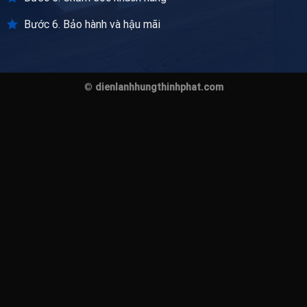
Bước 6. Bảo hành và hậu mãi
©
dienlanhhungthinhphat.com