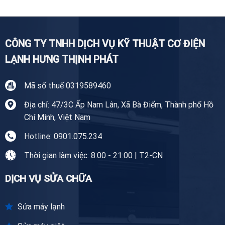
Tiền
Giang
CÔNG TY TNHH DỊCH VỤ KỸ THUẬT CƠ ĐIỆN
LẠNH HƯNG THỊNH PHÁT
Mã số thuế 0319589460
Địa chỉ: 47/3C Ấp Nam Lân, Xã Bà Điểm, Thành phố Hồ
Chí Minh, Việt Nam
Hotline: 0901.075.234
Thời gian làm việc: 8:00 - 21:00 | T2-CN
DỊCH VỤ SỬA CHỮA
Sửa máy lạnh