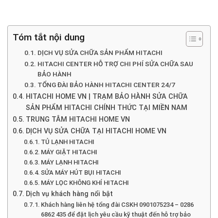
Tóm tắt nội dung
DỊCH VỤ SỬA CHỮA SẢN PHẨM HITACHI
HITACHI CENTER HỖ TRỢ CHI PHÍ SỬA CHỮA SAU
BẢO HÀNH
TỔNG ĐÀI BẢO HÀNH HITACHI CENTER 24/7
HITACHI HOME VN | TRẠM BẢO HÀNH SỬA CHỮA
SẢN PHẨM HITACHI CHÍNH THỨC TẠI MIỀN NAM
TRUNG TÂM HITACHI HOME VN
DỊCH VỤ SỬA CHỮA TẠI HITACHI HOME VN
TỦ LẠNH HITACHI
MÁY GIẶT HITACHI
MÁY LẠNH HITACHI
SỬA MÁY HÚT BỤI HITACHI
MÁY LỌC KHÔNG KHÍ HITACHI
Dịch vụ khách hàng nổi bật
Khách hàng liên hệ tổng đài CSKH 0901075234 – 0286
6862 435 để đặt lịch yêu cầu kỹ thuật đến hỗ trợ bảo