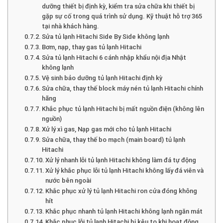
dưỡng thiết bị định kỳ, kiểm tra sửa chữa khi thiết bị
gặp sự cố trong quá trình sử dụng. Kỹ thuật hỗ trợ 365
tại nhà khách hàng.
Sửa tủ lạnh Hitachi Side By Side không lạnh
Bơm, nạp, thay gas tủ lạnh Hitachi
Sửa tủ lạnh Hitachi 6 cánh nhập khẩu nội địa Nhật
không lạnh
Vệ sinh bảo dưỡng tủ lạnh Hitachi định kỳ
Sửa chữa, thay thế block máy nén tủ lạnh Hitachi chính
hãng
Khắc phục tủ lạnh Hitachi bị mất nguồn điện (không lên
nguồn)
Xử lý xì gas, Nạp gas mới cho tủ lạnh Hitachi
Sửa chữa, thay thế bo mạch (main board) tủ lạnh
Hitachi
Xử lý nhanh lỗi tủ lạnh Hitachi không làm đá tự động
Xử lý khắc phục lỗi tủ lạnh Hitachi không lấy đá viên và
nước bên ngoài
Khắc phục xử lý tủ lạnh Hitachi ron cửa đóng không
hít
Khắc phục nhanh tủ lạnh Hitachi không lạnh ngăn mát
Khắc phục lỗi tủ lạnh Hitachi bị kêu to khi hoạt động