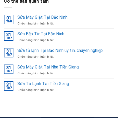
Có thể bạn quan tâm
Sửa Máy Giặt Tại Bắc Ninh
01
Th8
ở
Chức năng bình luận bị tắt
Sửa
Máy
Sửa Bếp Từ Tại Bắc Ninh
31
Giặt
Th7
ở
Chức năng bình luận bị tắt
Tại
Sửa
Bắc
Bếp
Sửa tủ lạnh Tại Bắc Ninh uy tín, chuyên nghiệp
Ninh
31
Từ
Th7
ở
Chức năng bình luận bị tắt
Tại
Sửa
Bắc
tủ
Sửa Máy Giặt Tại Nhà Tiền Giang
Ninh
31
lạnh
Th7
ở
Chức năng bình luận bị tắt
Tại
Sửa
Bắc
Máy
Sửa Tủ Lạnh Tại Tiền Giang
Ninh
31
Giặt
Th7
uy
ở
Chức năng bình luận bị tắt
Tại
tín,
Sửa
Nhà
chuyên
Tủ
Tiền
nghiệp
Lạnh
Giang
Tại
Tiền
Giang