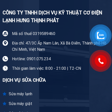
CÔNG TY TNHH DỊCH VỤ KỸ THUẬT CƠ ĐIỆN
LẠNH HƯNG THỊNH PHÁT
Mã số thuế 0319589460
Địa chỉ: 47/3C Ấp Nam Lân, Xã Bà Điểm, Thành phố Hồ
Chí Minh, Việt Nam
Hotline: 0901.075.234
Thời gian làm việc: 8:00 - 21:00 | T2-CN
DỊCH VỤ SỬA CHỮA
Sửa máy lạnh
Sửa máy giặt