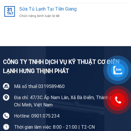
Sửa
Bắc
Máy
Sửa Tủ Lạnh Tại Tiền Giang
Ninh
31
Giặt
Th7
uy
ở
Chức năng bình luận bị tắt
Tại
tín,
Sửa
Nhà
chuyên
Tủ
Tiền
nghiệp
Lạnh
Giang
Tại
Tiền
Giang
CÔNG TY TNHH DỊCH VỤ KỸ THUẬT CƠ ĐIỆN
LẠNH HƯNG THỊNH PHÁT
Mã số thuế 0319589460
Địa chỉ: 47/3C Ấp Nam Lân, Xã Bà Điểm, Thành phố Hồ
Chí Minh, Việt Nam
Hotline: 0901.075.234
Thời gian làm việc: 8:00 - 21:00 | T2-CN