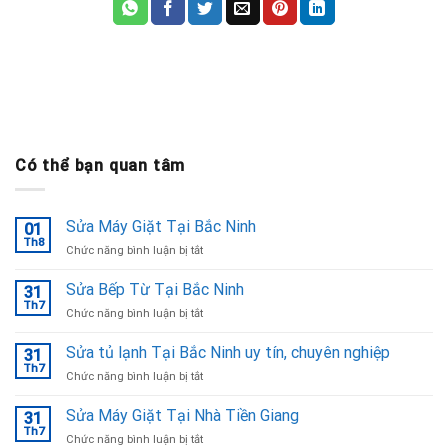
Có thể bạn quan tâm
Sửa Máy Giặt Tại Bắc Ninh
01
Th8
ở
Chức năng bình luận bị tắt
Sửa
Máy
Sửa Bếp Từ Tại Bắc Ninh
31
Giặt
Th7
ở
Chức năng bình luận bị tắt
Tại
Sửa
Bắc
Bếp
Sửa tủ lạnh Tại Bắc Ninh uy tín, chuyên nghiệp
Ninh
31
Từ
Th7
ở
Chức năng bình luận bị tắt
Tại
Sửa
Bắc
tủ
Sửa Máy Giặt Tại Nhà Tiền Giang
Ninh
31
lạnh
Th7
ở
Chức năng bình luận bị tắt
Tại