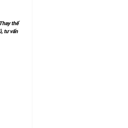
Tủ
Tiền
Lạnh
Giang
Tại
Tiền
Giang
 Thay thế
ủ, tư vấn