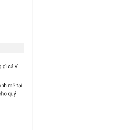
gì cả vì
ạnh mẽ tại
cho quý