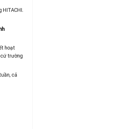
ng HITACHI.
ạnh
ết hoạt
 cứ trường
tuần, cả