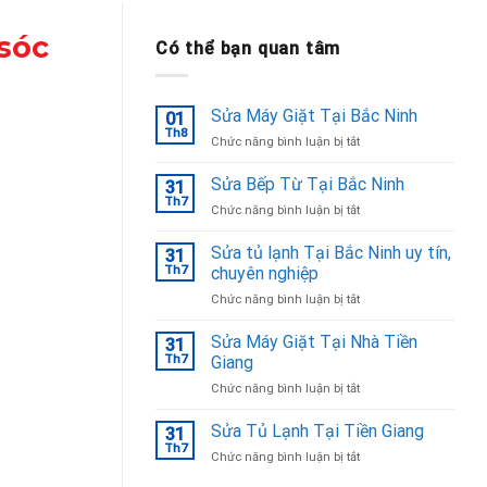
sóc
Có thể bạn quan tâm
Sửa Máy Giặt Tại Bắc Ninh
01
Th8
ở
Chức năng bình luận bị tắt
Sửa
Máy
Sửa Bếp Từ Tại Bắc Ninh
31
Giặt
Th7
ở
Chức năng bình luận bị tắt
Tại
Sửa
Bắc
Bếp
Sửa tủ lạnh Tại Bắc Ninh uy tín,
Ninh
31
Từ
Th7
chuyên nghiệp
Tại
ở
Chức năng bình luận bị tắt
Bắc
Sửa
Ninh
tủ
Sửa Máy Giặt Tại Nhà Tiền
31
lạnh
Th7
Giang
Tại
ở
Chức năng bình luận bị tắt
Bắc
Sửa
Ninh
Máy
Sửa Tủ Lạnh Tại Tiền Giang
uy
31
Giặt
tín,
Th7
ở
Chức năng bình luận bị tắt
Tại
chuyên
Sửa
Nhà
nghiệp