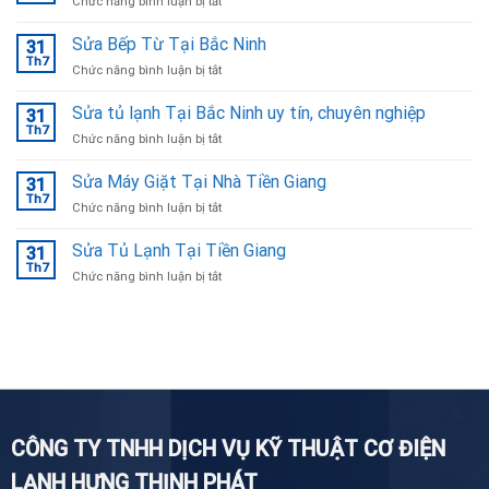
ở
Chức năng bình luận bị tắt
Sửa
Máy
Sửa Bếp Từ Tại Bắc Ninh
31
Giặt
Th7
ở
Chức năng bình luận bị tắt
Tại
Sửa
Bắc
Bếp
Sửa tủ lạnh Tại Bắc Ninh uy tín, chuyên nghiệp
Ninh
31
Từ
Th7
ở
Chức năng bình luận bị tắt
Tại
Sửa
Bắc
tủ
Sửa Máy Giặt Tại Nhà Tiền Giang
Ninh
31
lạnh
Th7
ở
Chức năng bình luận bị tắt
Tại
Sửa
Bắc
Máy
Sửa Tủ Lạnh Tại Tiền Giang
Ninh
31
Giặt
Th7
uy
ở
Chức năng bình luận bị tắt
Tại
tín,
Sửa
Nhà
chuyên
Tủ
Tiền
nghiệp
Lạnh
Giang
Tại
Tiền
Giang
CÔNG TY TNHH DỊCH VỤ KỸ THUẬT CƠ ĐIỆN
LẠNH HƯNG THỊNH PHÁT