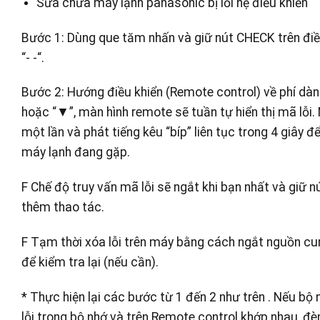
Sửa chữa máy lạnh panasonic bị lỗi hệ điều khiển
Bước 1: Dùng que tăm nhấn và giữ nút CHECK trên điều
“- -“.
Bước 2: Hướng điều khiển (Remote control) về phí dà
hoặc “▼”, màn hình remote sẽ tuần tự hiển thị mã lỗi
một lần và phát tiếng kêu “bíp” liên tục trong 4 giây đ
máy lạnh đang gặp.
F Chế độ truy vấn mã lỗi sẽ ngắt khi bạn nhất và giữ 
thêm thao tác.
F Tạm thời xóa lỗi trên máy bằng cách ngắt nguồn c
để kiểm tra lại (nếu cần).
* Thực hiện lại các bước từ 1 đến 2 như trên . Nếu bộ 
lỗi trong bộ nhớ và trên Remote control khớp nhau, đ