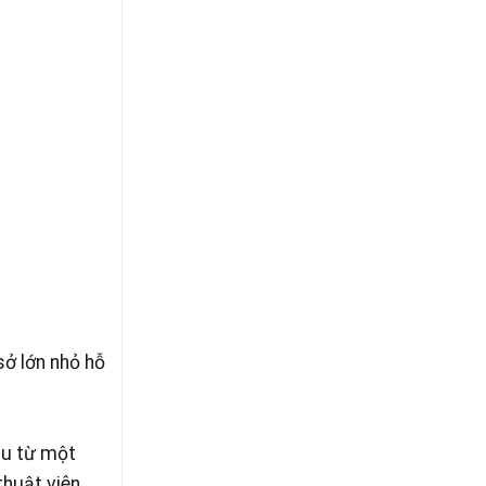
ở lớn nhỏ hỗ
ầu từ một
thuật viên