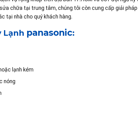
vụ sửa chữa tại trung tâm, chúng tôi còn cung cấp giải phá
c tại nhà cho quý khách hàng.
panasonic
y Lạnh
:
 hoặc lạnh kém
c nóng
h