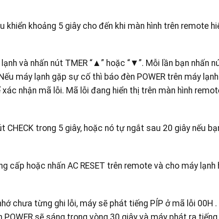
 khiển khoảng 5 giây cho đến khi màn hình trên remote hi
n lạnh và nhấn nút TMER “▲” hoặc “▼”. Mỗi lần bạn nhấn n
. Nếu máy lạnh gặp sự cố thì báo đèn POWER trên máy lạn
ể xác nhận mã lỗi. Mã lỗi đang hiển thị trên màn hình remote
nút CHECK trong 5 giây, hoặc nó tự ngắt sau 20 giây nếu b
ung cấp hoặc nhấn AC RESET trên remote và cho máy lạnh
nhớ chưa từng ghi lỗi, máy sẽ phát tiếng PÍP ở mã lỗi 00H 
èn POWER sẽ sáng trong vòng 30 giây và máy phát ra tiếng 