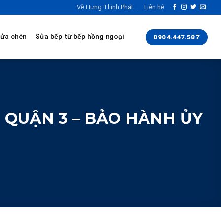
Về Hưng Thịnh Phát
Liên hệ
rửa chén
Sửa bếp từ bếp hồng ngoại
0904.447.587
 QUẬN 3 – BẢO HÀNH ỦY