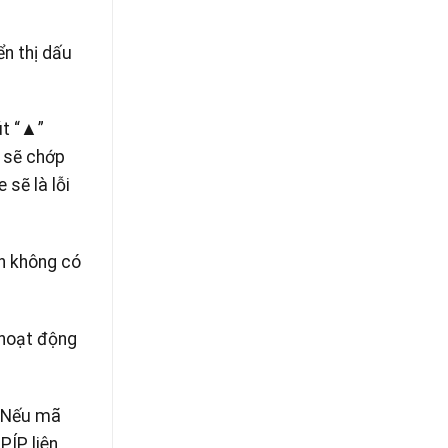
ển thị dấu
út “▲”
h sẽ chớp
 sẽ là lỗi
ạn không có
 hoạt động
. Nếu mã
PÍP liên