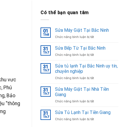
Có thể bạn quan tâm
Sửa Máy Giặt Tại Bắc Ninh
01
Th8
ở
Chức năng bình luận bị tắt
Sửa
Máy
Sửa Bếp Từ Tại Bắc Ninh
31
Giặt
Th7
ở
Chức năng bình luận bị tắt
Tại
Sửa
Bắc
Bếp
Sửa tủ lạnh Tại Bắc Ninh uy tín,
Ninh
31
Từ
Th7
chuyên nghiệp
Tại
ở
Chức năng bình luận bị tắt
Bắc
 khu vưc
Sửa
Ninh
c, Phú
tủ
Sửa Máy Giặt Tại Nhà Tiền
31
lạnh
Th7
Giang
ng, Bảo
Tại
ở
Chức năng bình luận bị tắt
Bắc
ệu “thông
Sửa
Ninh
ững
Máy
Sửa Tủ Lạnh Tại Tiền Giang
uy
31
Giặt
tín,
Th7
ở
Chức năng bình luận bị tắt
Tại
chuyên
Sửa
Nhà
nghiệp