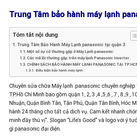
Trung Tâm bảo hành máy lạnh pana
Tóm tắt nội dung
Trung Tâm Bảo Hành Máy Lạnh panasonic tại quận 3
Một số sự cố thường gặp ở Máy Lạnh panasonic:
Các mã lỗi thường gặp trên máy lạnh Panasonic Inverter
CHÍNH SÁCH BẢO HÀNH MÁY LẠNH PANASONIC TẠI TP.HC
Điều kiện bảo hành máy lạnh :
Chuyên sửa chữa Máy lạnh panasonic chuyên nghiệp tr
TP.Hồ Chí Minh bao gồm quận 1, 2, 3 ,4 ,5 ,6 , 7 , 8 ,9 
Nhuận, Quận Bình Tân, Tân Phú, Quận Tân Bình, Hóc Môn
hành 24 tháng cho tất cả dịch vụ. Cam kết nhanh chó
minh đầy thú vị”. Slogan “Life’s Good” và logo với ý t
gì panasonic đại diện.