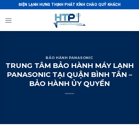
Skip
ĐIỆN LẠNH HƯNG THỊNH PHÁT KÍNH CHÀO QUÝ KHÁCH
to
content
BẢO HÀNH PANASONIC
TRUNG TÂM BẢO HÀNH MÁY LẠNH
PANASONIC TẠI QUẬN BÌNH TÂN –
BẢO HÀNH ỦY QUYỀN