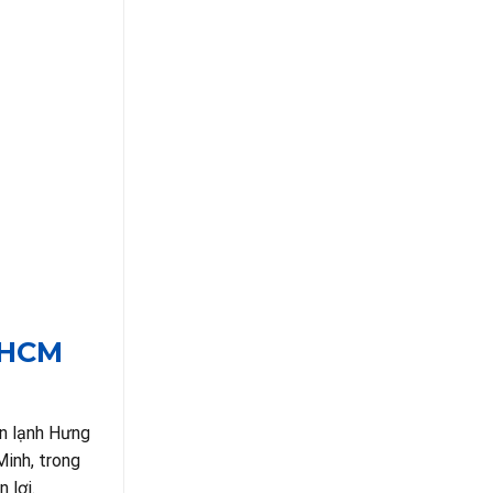
 HCM
ện lạnh Hưng
Minh, trong
 lợi.