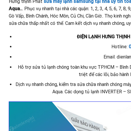
Hưng thịnh Phát
sửa máy lạnh samsung tại nhà uy tín to
Aqua..
. Phục vụ nhanh tại nhà các quận: 1, 2, 3, 4, 5, 6, 7, 8
Gò Vấp, Bình Chánh, Hóc Môn, Củ Chi, Cần Giờ.. Thọ kinh nghi
sửa chữa thấp nhất có thể. Cam kết dịch vụ nhanh chóng, uy t
ĐIỆN LẠNH HƯNG THỊNH
Hotline:
Email: dienl
Hỗ trợ sửa tủ lạnh chóng toàn khu vực TP.HCM – Bình 
triệt để các lỗi, bảo hàn
Dịch vụ nhanh chóng, kiểm tra sửa chữa nhanh chóng máy 
Aqua. Các dọng tủ lạnh INVERTER – SID