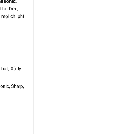
nasonic,
, Thủ Đức,
 mọi chi phí
hút, Xử lý
onic, Sharp,