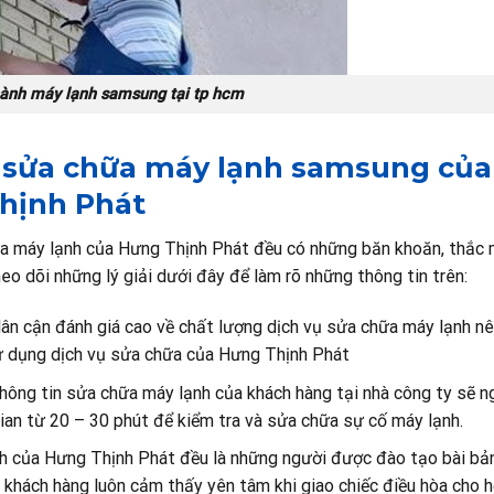
ành máy lạnh samsung tại tp hcm
vụ sửa chữa máy lạnh samsung củ
hịnh Phát
hữa máy lạnh của Hưng Thịnh Phát đều có những băn khoăn, thắc 
o dõi những lý giải dưới đây để làm rõ những thông tin trên:
lân cận đánh giá cao về chất lượng dịch vụ sửa chữa máy lạnh n
ử dụng dịch vụ sửa chữa của Hưng Thịnh Phát
hông tin sửa chữa máy lạnh của khách hàng tại nhà công ty sẽ n
ian từ 20 – 30 phút để kiểm tra và sửa chữa sự cố máy lạnh.
nh của Hưng Thịnh Phát đều là những người được đào tạo bài bản
khách hàng luôn cảm thấy yên tâm khi giao chiếc điều hòa cho h