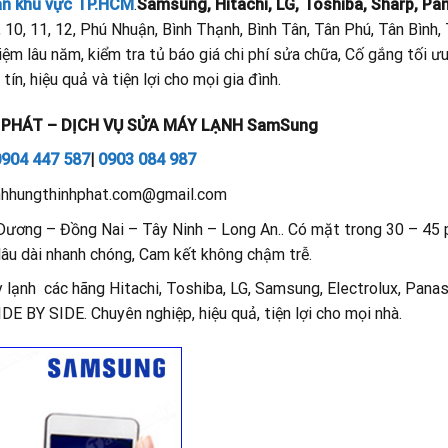
àn khu vực TP.HCM
.
Samsung, Hitachi, LG, Toshiba, Sharp, Pa
, 9, 10, 11, 12, Phú Nhuận, Bình Thạnh, Bình Tân, Tân Phú, Tân Bình
ệm lâu năm, kiểm tra tủ báo giá chi phí sửa chữa, Cố gắng tối ưu
ín, hiệu quả và tiện lợi cho mọi gia đình.
 PHÁT – DỊCH VỤ SỬA MÁY LẠNH SamSung
0904 447 587
|
0903 084 987
anhhungthinhphat.com@gmail.com
Dương – Đồng Nai – Tây Ninh – Long An.. Có mặt trong 30 – 45 p
h lâu dài nhanh chóng, Cam kết không chậm trễ.
lạnh các hãng Hitachi, Toshiba, LG, Samsung, Electrolux, Panas
E BY SIDE. Chuyên nghiệp, hiệu quả, tiện lợi cho mọi nhà.