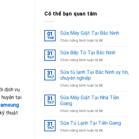
Có thể bạn quan tâm
Sửa Máy Giặt Tại Bắc Ninh
01
Th8
ở
Chức năng bình luận bị tắt
Sửa
Máy
Sửa Bếp Từ Tại Bắc Ninh
31
Giặt
Th7
ở
Chức năng bình luận bị tắt
Tại
Sửa
Bắc
Bếp
Sửa tủ lạnh Tại Bắc Ninh uy tín,
Ninh
31
Từ
Th7
chuyên nghiệp
Tại
ở
Chức năng bình luận bị tắt
Bắc
i dịch vụ
Sửa
Ninh
tủ
 huyện tại
Sửa Máy Giặt Tại Nhà Tiền
31
lạnh
Th7
Giang
samsung
Tại
ở
Chức năng bình luận bị tắt
Bắc
 kỹ thuật
Sửa
Ninh
Máy
Sửa Tủ Lạnh Tại Tiền Giang
uy
31
Giặt
tín,
Th7
ở
Chức năng bình luận bị tắt
Tại
chuyên
Sửa
Nhà
nghiệp