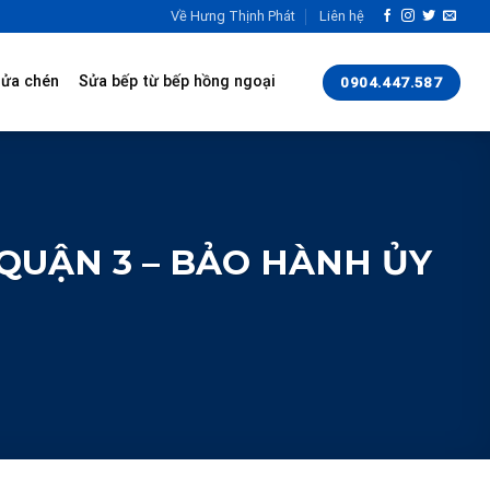
Về Hưng Thịnh Phát
Liên hệ
rửa chén
Sửa bếp từ bếp hồng ngoại
0904.447.587
QUẬN 3 – BẢO HÀNH ỦY