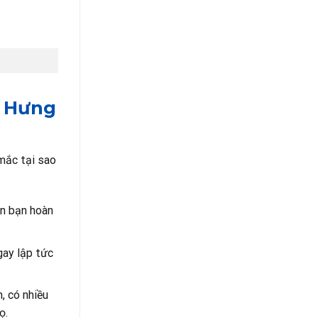
a Hưng
mắc tại sao
ên bạn hoàn
gay lập tức
, có nhiều
ọ.