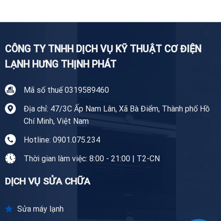
Tại
Tiền
Giang
CÔNG TY TNHH DỊCH VỤ KỸ THUẬT CƠ ĐIỆN
LẠNH HƯNG THỊNH PHÁT
Mã số thuế 0319589460
Địa chỉ: 47/3C Ấp Nam Lân, Xã Bà Điểm, Thành phố Hồ
Chí Minh, Việt Nam
Hotline: 0901.075.234
Thời gian làm việc: 8:00 - 21:00 | T2-CN
DỊCH VỤ SỬA CHỮA
Sửa máy lạnh