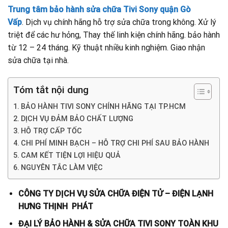
Trung tâm bảo hành sửa chữa Tivi Sony quận Gò
Vấp
. Dịch vụ chính hãng hỗ trợ sửa chữa trong không. Xử lý
triệt để các hư hỏng, Thay thế linh kiện chính hãng. bảo hành
từ 12 – 24 tháng. Kỹ thuật nhiều kinh nghiệm. Giao nhận
sửa chữa tại nhà.
Tóm tắt nội dung
BẢO HÀNH TIVI SONY CHÍNH HÃNG TẠI TP.HCM
DỊCH VỤ ĐẢM BẢO CHẤT LƯỢNG
HỖ TRỢ CẤP TỐC
CHI PHÍ MINH BẠCH – HỖ TRỢ CHI PHÍ SAU BẢO HÀNH
CAM KẾT TIỆN LỢI HIỆU QUẢ
NGUYÊN TẮC LÀM VIỆC
CÔNG TY DỊCH VỤ SỬA CHỮA ĐIỆN TỬ – ĐIỆN LẠNH
HƯNG THỊNH PHÁT
ĐẠI LÝ BẢO HÀNH & SỬA CHỮA TIVI SONY TOÀN KHU