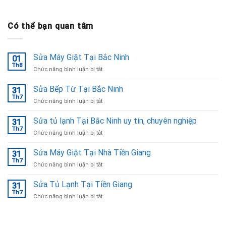
Có thể bạn quan tâm
Sửa Máy Giặt Tại Bắc Ninh
01
Th8
ở
Chức năng bình luận bị tắt
Sửa
Máy
Sửa Bếp Từ Tại Bắc Ninh
31
Giặt
Th7
ở
Chức năng bình luận bị tắt
Tại
Sửa
Bắc
Bếp
Sửa tủ lạnh Tại Bắc Ninh uy tín, chuyên nghiệp
Ninh
31
Từ
Th7
ở
Chức năng bình luận bị tắt
Tại
Sửa
Bắc
tủ
Sửa Máy Giặt Tại Nhà Tiền Giang
Ninh
31
lạnh
Th7
ở
Chức năng bình luận bị tắt
Tại
Sửa
Bắc
Máy
Sửa Tủ Lạnh Tại Tiền Giang
Ninh
31
Giặt
Th7
uy
ở
Chức năng bình luận bị tắt
Tại
tín,
Sửa
Nhà
chuyên
Tủ
Tiền
nghiệp
Lạnh
Giang