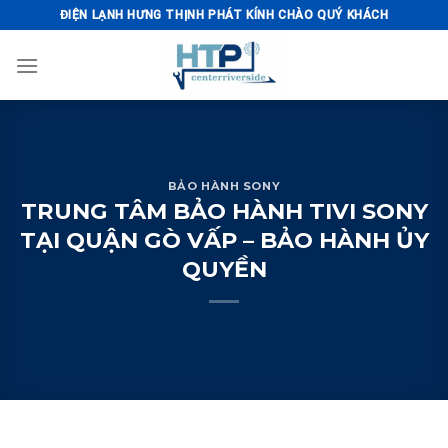
Skip
ĐIỆN LẠNH HƯNG THỊNH PHÁT KÍNH CHÀO QUÝ KHÁCH
to
content
BẢO HÀNH SONY
TRUNG TÂM BẢO HÀNH TIVI SONY
TẠI QUẬN GÒ VẤP – BẢO HÀNH ỦY
QUYỀN