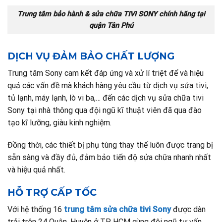
Trung tâm bảo hành & sửa chữa TIVI SONY chính hãng tại
quận Tân Phú
DỊCH VỤ ĐẢM BẢO CHẤT LƯỢNG
Trung tâm Sony cam kết đáp ứng và xử lí triệt để và hiệu
quả các vấn đề mà khách hàng yêu cầu từ dịch vụ sửa tivi,
tủ lạnh, máy lạnh, lò vi ba,… đến các dịch vụ sửa chữa tivi
Sony tại nhà thông qua đội ngũ kĩ thuật viên đã qua đào
tạo kĩ lưỡng, giàu kinh nghiệm.
Đồng thời, các thiết bị phụ tùng thay thế luôn được trang bị
sẵn sàng và đầy đủ, đảm bảo tiến độ sửa chữa nhanh nhất
và hiệu quả nhất.
HỖ TRỢ CẤP TỐC
Với hệ thống 16
trung tâm sửa chữa tivi Sony
được dàn
trải trên 24 Quận, Huyện ở TP. HCM cùng đội ngũ tư vấn