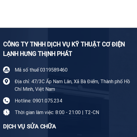
Sửa
Nhà
chuyên
Tủ
Tiền
nghiệp
Lạnh
Giang
Tại
Tiền
Giang
CÔNG TY TNHH DỊCH VỤ KỸ THUẬT CƠ ĐIỆN
LẠNH HƯNG THỊNH PHÁT
Mã số thuế 0319589460
Địa chỉ: 47/3C Ấp Nam Lân, Xã Bà Điểm, Thành phố Hồ
Chí Minh, Việt Nam
Hotline: 0901.075.234
Thời gian làm việc: 8:00 - 21:00 | T2-CN
DỊCH VỤ SỬA CHỮA