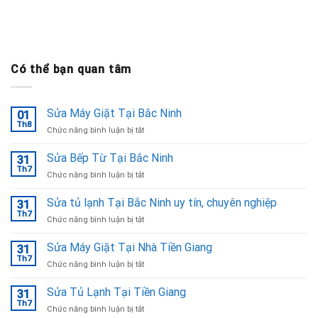
Có thể bạn quan tâm
Sửa Máy Giặt Tại Bắc Ninh
01
Th8
ở
Chức năng bình luận bị tắt
Sửa
Máy
Sửa Bếp Từ Tại Bắc Ninh
31
Giặt
Th7
ở
Chức năng bình luận bị tắt
Tại
Sửa
Bắc
Bếp
Sửa tủ lạnh Tại Bắc Ninh uy tín, chuyên nghiệp
Ninh
31
Từ
Th7
ở
Chức năng bình luận bị tắt
Tại
Sửa
Bắc
tủ
Sửa Máy Giặt Tại Nhà Tiền Giang
Ninh
31
lạnh
Th7
ở
Chức năng bình luận bị tắt
Tại
Sửa
Bắc
Máy
Sửa Tủ Lạnh Tại Tiền Giang
Ninh
31
Giặt
Th7
uy
ở
Chức năng bình luận bị tắt
Tại
tín,